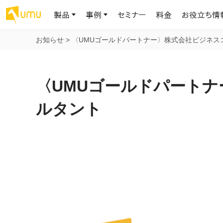
製品
事例
セミナー
料金
お役立ち情
お知らせ
>
〈UMUゴールドパートナー〉株式会社ビジネス
AIリテラシー
UMU AI
導入事例
お役立ち資料
会社概要
AIリテラシーコース
お客様の課題解決のプロセスと成果を、インタビュー記事でご紹介し
AI活用や人材育成に役立つ、課題解決のための資料を無料でご提
世界203カ国・国内28,000社以上の導入実績と基本情報
AIロープレ
〈UMUゴールドパート
ます
供します
大規模言語モデル時代のAIリテラ
学習の科学に
シー養成オンラインコース
現場スキル
ルタント
私たちについて
へ
お客様の声
お知らせ
ミッション・ビジョン、社名に込められた想い
プロンプトリテラシーのミニコ
UMUをご利用中のお客様から寄せられた、リアルなご感想や喜びの
イベントやプレスリリースなど、UMUに関する最新の公式情報をお届
声です
けします
Chatbot
ース
代表メッセージ
AIとの対話
わずか1時間で、初学者から専門家
AI時代に、人間の可能性を拡張する。学びと人的資本の未来
果的な会話パ
まで。AIを使いこなすプロンプトリテ
導入企業一覧
UMUコースマーケット
ジャーの指導
ラシーの習得
2.8万社以上が導入した信頼と実績の一覧を、こちらでご覧いただけ
プロが作成した質の高い研修コースを購入し、即座に自社で導入で
の交渉力強
代表・顧問
ます。
きます
代表と各分野の顧問・アドバイザーをご紹介
AIリテラシー アセスメント
AI マネジメン
企業のAIリテラシーを可視化し、組
AI部下との
織変革を推進する人材の発掘・育
セキュリティ