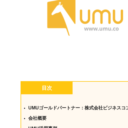
マネジメント
成を支援
ISO認証取得済み。最高水準のセキュリティ体制
ードバックで
AI人材育成：次世代トップセー
uShow
ルス育成
製品紹介や営
営業担当者のAI活用力を高め、成
た、重要なビ
約率向上を実現
化されたPP
AI人材育成：ビジネスライティ
UMU AI課
ング
AIによる個
AI時代の全ビジネスパーソン必須
の質を飛躍的
のコアスキル。 ドラフト作成を自動
を実現
化し、業務スピードを加速
目次
UMU AIビ
AI人材育成：タイムマネジメント
AIバーチャ
AIでタスクの優先順位を瞬時に判
ックで作成。
断。 時間の管理からエネルギーの
UMUゴールドパートナー：株式会社ビジネスコ
作成の手間
管理へ
会社概要
uAsk
AI人材育成：プロジェクトマネ