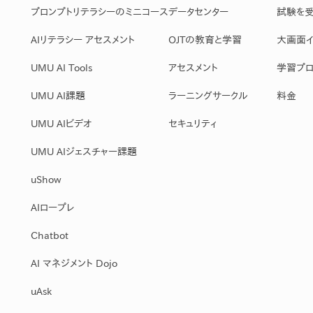
プロンプトリテラシーのミニコース
データセンター
試験を
AIリテラシー アセスメント
OJTの教育と学習
大画面イ
UMU AI Tools
アセスメント
学習プロ
UMU AI課題
ラーニングサークル
料金
UMU AIビデオ
セキュリティ
UMU AIジェスチャー課題
uShow
AIロープレ
Chatbot
AI マネジメント Dojo
uAsk