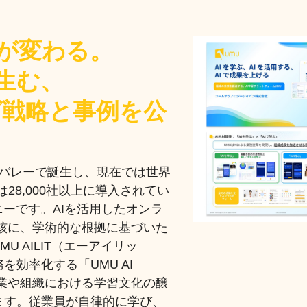
が変わる。
生む、
グ戦略と事例を公
ンバレーで誕生し、現在では世界
は28,000社以上に導入されてい
ニーです。AIを活用したオンラ
核に、学術的な根拠に基づいた
U AILIT（エーアイリッ
効率化する「UMU AI
の企業や組織における学習文化の醸
ます。従業員が自律的に学び、