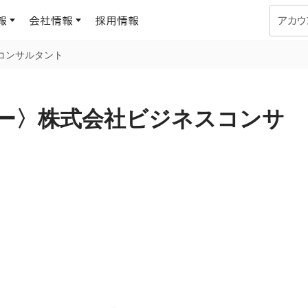
報
会社情報
採用情報
アカウ
コンサルタント
企業学習
UMUコラム
専門家がAIや組織開発を深掘り解説する、実践に役立つ
ナー〉株式会社ビジネスコンサ
ラーニングプラットフォーム
す
基づくAIロープレで、
を再現可能な組織成果
データセンター
よくある質問
サービスのご利用方法や料金など、多く寄せられるご質問
ます
OJTの教育と学習
トレーニングによる、効
ターンの習得。マネー
力から、営業担当者
アセスメント
化までを網羅
ト Dojo
ラーニングサークル
対話シミュレーションで