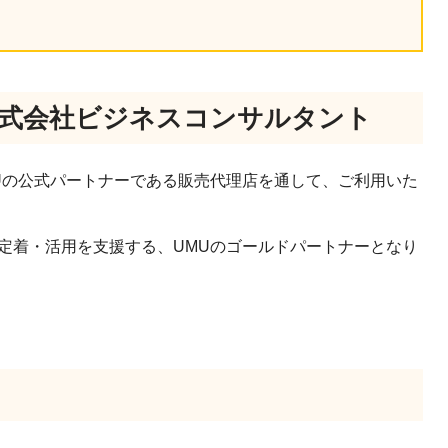
産を活用し、社員か
答する専属のAIアシ
ジェスチャー課題
株式会社ビジネスコンサルタント
レゼンに効果的なジェ
化した実践トレーニン
Uの公式パートナーである販売代理店を通して、ご利用いた
ols
定着・活用を支援する、UMUのゴールドパートナーとなり
シナリオに最適化され
のAIネイティブツール