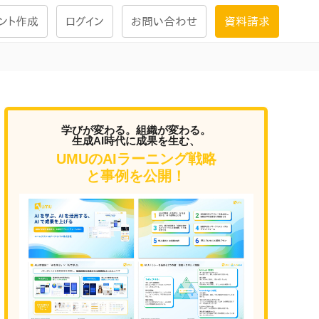
ント作成
ログイン
お問い合わせ
資料請求
学習設計
ナレッジで
学習ツール
学びが変わる。組織が変わる。
生成AI時代に成果を生む、
UMUのAIラーニング戦略
試験を受ける
と事例を公開！
にお答えし
大画面インタラクション
学習プログラム