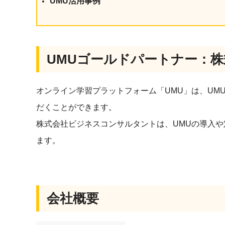
UMU活用事例
社内の情報資
ジメント
らの質問に回
AIでステークホルダー分析を行い、
スタント
戦略を立案。組織を巻き込み、成果
を出す推進力を養う
UMU AI
UMUゴールドパートナー：
スピーチやプ
AI人材育成：HRエンパワーメ
スチャーに特
ント
グ
オンライン学習プラットフォーム「UMU」は、UM
AIでオペレーション業務から解放。
人と向き合い、組織を変える戦略人
だくことができます。
事へ
UMU AI To
株式会社ビジネスコンサルタントは、UMUの導入や
あらゆる業務
た、100以上
ます。
会社概要