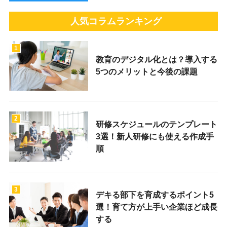
人気コラムランキング
1
教育のデジタル化とは？導入する
5つのメリットと今後の課題
2
研修スケジュールのテンプレート
3選！新人研修にも使える作成手
順
3
デキる部下を育成するポイント5
選！育て方が上手い企業ほど成長
する