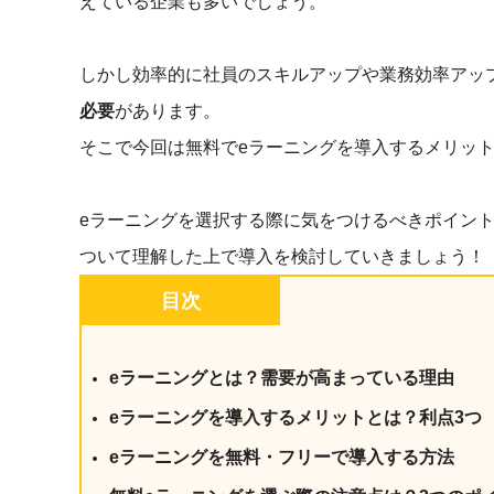
えている企業も多いでしょう。
社内の情報資
ジメント
らの質問に回
AIでステークホルダー分析を行い、
スタント
戦略を立案。組織を巻き込み、成果
しかし効率的に社員のスキルアップや業務効率アッ
を出す推進力を養う
必要
があります。
UMU AI
そこで今回は無料でeラーニングを導入するメリッ
スピーチやプ
AI人材育成：HRエンパワーメ
スチャーに特
ント
グ
AIでオペレーション業務から解放。
eラーニングを選択する際に気をつけるべきポイン
人と向き合い、組織を変える戦略人
事へ
UMU AI To
ついて理解した上で導入を検討していきましょう！
あらゆる業務
目次
た、100以上
eラーニングとは？需要が高まっている理由
eラーニングを導入するメリットとは？利点3つ
eラーニングを無料・フリーで導入する方法