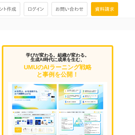
ント作成
ログイン
お問い合わせ
資料請求
学習設計
ナレッジで
学習ツール
学びが変わる。組織が変わる。
生成AI時代に成果を生む、
UMUのAIラーニング戦略
試験を受ける
と事例を公開！
にお答えし
大画面インタラクション
学習プログラム