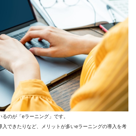
課題を特定。個別フィ
スキルを定着
セキュリティー
業トレーニングといっ
ジネスプレゼンに最適
Tスピーチ練習
題
別フィードバックで練習
に高め、スキルアップ
デオ
ル講師の動画をワンクリ
企業研修やマニュアル
いるのが「eラーニング」です。
を削減
導入できたりなど、メリットが多いeラーニングの導入を考