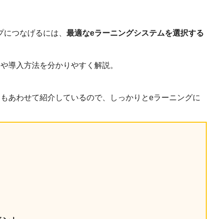
産を活用し、社員か
答する専属のAIアシ
プにつなげるには、
最適なeラーニングシステムを選択する
ジェスチャー課題
トや導入方法を分かりやすく解説。
レゼンに効果的なジェ
化した実践トレーニン
トもあわせて紹介しているので、しっかりとeラーニングに
ols
シナリオに最適化され
のAIネイティブツール