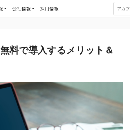
報
会社情報
採用情報
アカウ
企業学習
UMUコラム
専門家がAIや組織開発を深掘り解説する、実践に役立つ
？無料で導入するメリット＆
ラーニングプラットフォーム
す
基づくAIロープレで、
を再現可能な組織成果
データセンター
よくある質問
サービスのご利用方法や料金など、多く寄せられるご質問
ます
OJTの教育と学習
トレーニングによる、効
ターンの習得。マネー
力から、営業担当者
アセスメント
化までを網羅
ト Dojo
ラーニングサークル
対話シミュレーションで