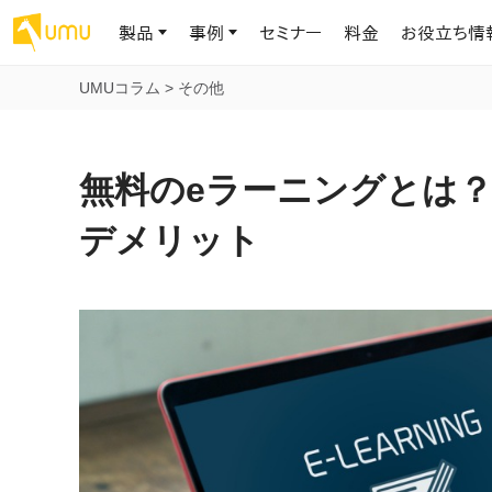
製品
事例
セミナー
料金
お役立ち情
UMUコラム
>
その他
AIリテラシー
UMU AI
導入事例
お役立ち資料
会社概要
AIリテラシーコース
お客様の課題解決のプロセスと成果を、インタビュー記事でご紹介し
AI活用や人材育成に役立つ、課題解決のための資料を無料でご提
世界203カ国・国内28,000社以上の導入実績と基本情報
AIロープレ
無料のeラーニングとは
ます
供します
大規模言語モデル時代のAIリテラ
学習の科学に
シー養成オンラインコース
現場スキル
デメリット
私たちについて
へ
お客様の声
お知らせ
ミッション・ビジョン、社名に込められた想い
プロンプトリテラシーのミニコ
UMUをご利用中のお客様から寄せられた、リアルなご感想や喜びの
イベントやプレスリリースなど、UMUに関する最新の公式情報をお届
声です
けします
Chatbot
ース
代表メッセージ
AIとの対話
わずか1時間で、初学者から専門家
AI時代に、人間の可能性を拡張する。学びと人的資本の未来
果的な会話パ
まで。AIを使いこなすプロンプトリテ
導入企業一覧
UMUコースマーケット
ジャーの指導
ラシーの習得
2.8万社以上が導入した信頼と実績の一覧を、こちらでご覧いただけ
プロが作成した質の高い研修コースを購入し、即座に自社で導入で
の交渉力強
代表・顧問
ます。
きます
代表と各分野の顧問・アドバイザーをご紹介
AIリテラシー アセスメント
AI マネジメン
企業のAIリテラシーを可視化し、組
AI部下との
織変革を推進する人材の発掘・育
セキュリティ