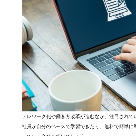
マネジメント
成を支援
ISO認証取得済み。最高水準のセキュリティ体制
ードバックで
AI人材育成：次世代トップセー
uShow
ルス育成
製品紹介や営
営業担当者のAI活用力を高め、成
た、重要なビ
約率向上を実現
化されたPP
AI人材育成：ビジネスライティ
UMU AI課
ング
AIによる個
AI時代の全ビジネスパーソン必須
の質を飛躍的
のコアスキル。 ドラフト作成を自動
を実現
化し、業務スピードを加速
UMU AIビ
AI人材育成：タイムマネジメント
AIバーチャ
AIでタスクの優先順位を瞬時に判
ックで作成。
断。 時間の管理からエネルギーの
テレワーク化や働き方改革が進むなか、注目されて
作成の手間
管理へ
社員が自分のペースで学習できたり、無料で簡単に
uAsk
AI人材育成：プロジェクトマネ