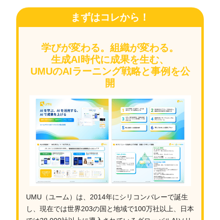
まずはコレから！
学びが変わる。組織が変わる。
生成AI時代に成果を生む、
UMUのAIラーニング戦略と事例を公
開
UMU（ユーム）は、2014年にシリコンバレーで誕生
し、現在では世界203の国と地域で100万社以上、日本