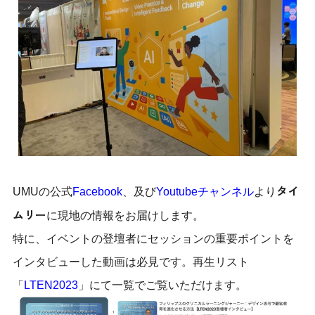
タイ
UMUの公式
Facebook
、及び
Youtubeチャンネル
より
ムリー
に現地の情報をお届けします。
特に、イベントの登壇者にセッションの重要ポイントを
インタビューした動画は必見です。再生リスト
「
LTEN2023
」にて一覧でご覧いただけます。