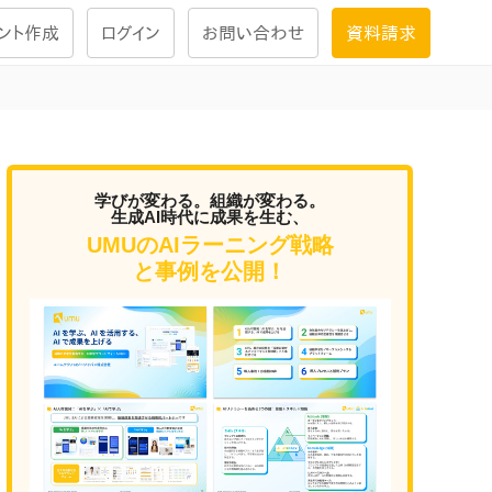
ント作成
ログイン
お問い合わせ
資料請求
学習設計
ナレッジで
学習ツール
学びが変わる。組織が変わる。
生成AI時代に成果を生む、
UMUのAIラーニング戦略
試験を受ける
と事例を公開！
にお答えし
大画面インタラクション
学習プログラム