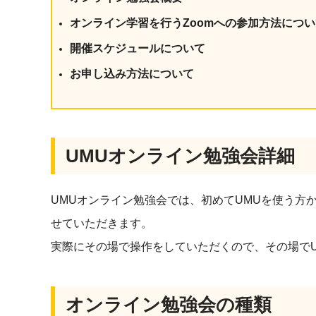
社内の情報資
ジメント
オンライン学習を行うZoomへの参加方法につい
らの質問に回
AIでステークホルダー分析を行い、
スタント
戦略を立案。組織を巻き込み、成果
開催スケジュールについて
を出す推進力を養う
お申し込み方法について
UMU AI
スピーチやプ
AI人材育成：HRエンパワーメ
スチャーに特
ント
グ
AIでオペレーション業務から解放。
人と向き合い、組織を変える戦略人
UMUオンライン勉強会詳細
事へ
UMU AI To
あらゆる業務
た、100以上
UMUオンライン勉強会では、初めてUMUを使う方
せていただきます。
実際にその場で操作をしていただくので、その場で
オンライン勉強会の種類