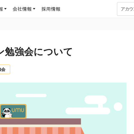
報
会社情報
採用情報
アカウ
企業学習
UMUコラム
専門家がAIや組織開発を深掘り解説する、実践に役立つ
イン勉強会について
ラーニングプラットフォーム
す
基づくAIロープレで、
を再現可能な組織成果
データセンター
よくある質問
強会
サービスのご利用方法や料金など、多く寄せられるご質問
ます
OJTの教育と学習
トレーニングによる、効
ターンの習得。マネー
力から、営業担当者
アセスメント
化までを網羅
ト Dojo
ラーニングサークル
対話シミュレーションで