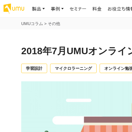
製品
事例
セミナー
料金
お役立ち情
UMUコラム
>
その他
AIリテラシー
UMU AI
導入事例
お役立ち資料
会社概要
AIリテラシーコース
お客様の課題解決のプロセスと成果を、インタビュー記事でご紹介し
AI活用や人材育成に役立つ、課題解決のための資料を無料でご提
世界203カ国・国内28,000社以上の導入実績と基本情報
AIロープレ
2018年7月UMUオンラ
ます
供します
大規模言語モデル時代のAIリテラ
学習の科学に
シー養成オンラインコース
現場スキル
私たちについて
へ
お客様の声
お知らせ
学習設計
マイクロラーニング
オンライン勉
ミッション・ビジョン、社名に込められた想い
プロンプトリテラシーのミニコ
UMUをご利用中のお客様から寄せられた、リアルなご感想や喜びの
イベントやプレスリリースなど、UMUに関する最新の公式情報をお届
声です
けします
Chatbot
ース
代表メッセージ
AIとの対話
わずか1時間で、初学者から専門家
AI時代に、人間の可能性を拡張する。学びと人的資本の未来
果的な会話パ
まで。AIを使いこなすプロンプトリテ
導入企業一覧
UMUコースマーケット
ジャーの指導
ラシーの習得
2.8万社以上が導入した信頼と実績の一覧を、こちらでご覧いただけ
プロが作成した質の高い研修コースを購入し、即座に自社で導入で
の交渉力強
代表・顧問
ます。
きます
代表と各分野の顧問・アドバイザーをご紹介
AIリテラシー アセスメント
AI マネジメン
企業のAIリテラシーを可視化し、組
AI部下との
織変革を推進する人材の発掘・育
セキュリティ