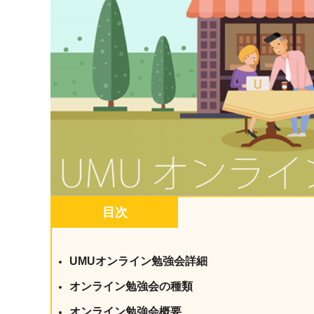
マネジメント
成を支援
ISO認証取得済み。最高水準のセキュリティ体制
ードバックで
AI人材育成：次世代トップセー
uShow
ルス育成
製品紹介や営
営業担当者のAI活用力を高め、成
た、重要なビ
約率向上を実現
化されたPP
AI人材育成：ビジネスライティ
UMU AI課
ング
AIによる個
AI時代の全ビジネスパーソン必須
の質を飛躍的
のコアスキル。 ドラフト作成を自動
を実現
化し、業務スピードを加速
目次
UMU AIビ
AI人材育成：タイムマネジメント
AIバーチャ
AIでタスクの優先順位を瞬時に判
ックで作成。
UMUオンライン勉強会詳細
断。 時間の管理からエネルギーの
作成の手間
管理へ
オンライン勉強会の種類
uAsk
オンライン勉強会概要
AI人材育成：プロジェクトマネ