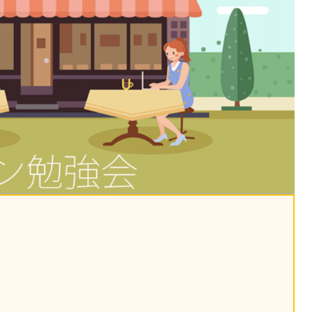
課題を特定。個別フィ
スキルを定着
セキュリティー
業トレーニングといっ
ジネスプレゼンに最適
Tスピーチ練習
題
別フィードバックで練習
に高め、スキルアップ
デオ
ル講師の動画をワンクリ
企業研修やマニュアル
を削減