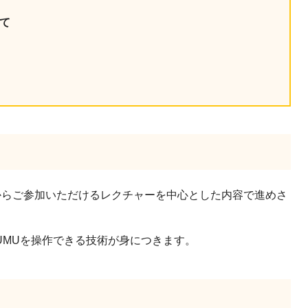
産を活用し、社員か
て
答する専属のAIアシ
ジェスチャー課題
レゼンに効果的なジェ
化した実践トレーニン
ols
シナリオに最適化され
のAIネイティブツール
からご参加いただけるレクチャーを中心とした内容で進めさ
UMUを操作できる技術が身につきます。