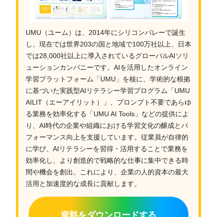
UMU（ユーム）は、2014年にシリコンバレーで誕生
し、現在では世界203の国と地域で100万社以上、日本
では28,000社以上に導入されているグローバルAIソリ
ューションカンパニーです。AIを活用したオンライン
学習プラットフォーム「UMU」を核に、学術的な根拠
に基づいた実践型AIリテラシー学習プログラム「UMU
AILIT（エーアイリット）」、プロンプト不要であらゆ
る業務を効率化する「UMU AI Tools」などの提供によ
り、AI時代の企業や組織における学習文化の醸成とパ
フォーマンス向上を支援しています。従業員が自律的
に学び、AIリテラシーを習得・活用することで業務を
効率化し、より創造的で戦略的な仕事に集中できる時
間や機会を創出。これにより、企業の人的資本の最大
活用と加速度的な成長に貢献します。
資料をダウンロードする