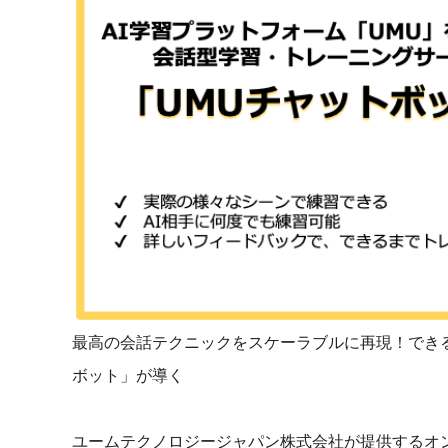
マネジメント
成を支援
ISO認証取得済み。最高水準のセキュリティ体制
ードバックで
AI人材育成：次世代トップセー
uShow
ルス育成
製品紹介や営
営業担当者のAI活用力を高め、成
た、重要なビ
約率向上を実現
化されたPP
AI人材育成：ビジネスライティ
UMU AI課
ング
AIによる個
AI時代の全ビジネスパーソン必須
の質を飛躍的
のコアスキル。 ドラフト作成を自動
を実現
化し、業務スピードを加速
UMU AIビ
AI人材育成：タイムマネジメント
最高の会話テクニックをスケーラブルに再現！でき
AIバーチャ
AIでタスクの優先順位を瞬時に判
ックで作成。
断。 時間の管理からエネルギーの
ボット」が導く
作成の手間
管理へ
uAsk
ユームテクノロジージャパン株式会社が提供するオ
AI人材育成：プロジェクトマネ