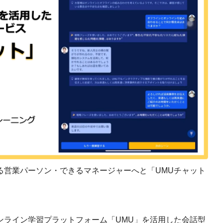
課題を特定。個別フィ
スキルを定着
セキュリティー
業トレーニングといっ
ジネスプレゼンに最適
Tスピーチ練習
題
別フィードバックで練習
に高め、スキルアップ
デオ
る営業パーソン・できるマネージャーへと「UMUチャット
ル講師の動画をワンクリ
企業研修やマニュアル
を削減
ンライン学習プラットフォーム「UMU」を活用した会話型