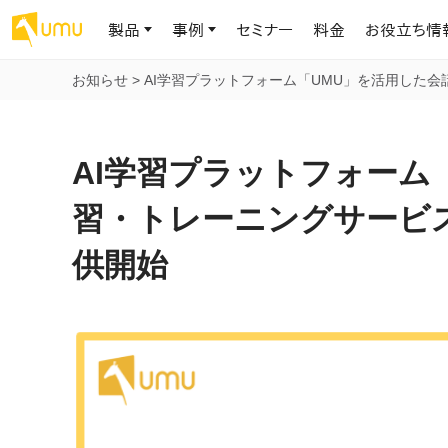
製品
事例
セミナー
料金
お役立ち情
お知らせ
>
AI学習プラットフォーム「UMU」を活用した
AIリテラシー
UMU AI
導入事例
お役立ち資料
会社概要
AIリテラシーコース
お客様の課題解決のプロセスと成果を、インタビュー記事でご紹介し
AI活用や人材育成に役立つ、課題解決のための資料を無料でご提
世界203カ国・国内28,000社以上の導入実績と基本情報
AIロープレ
AI学習プラットフォーム
ます
供します
大規模言語モデル時代のAIリテラ
学習の科学に
シー養成オンラインコース
現場スキル
習・トレーニングサービ
私たちについて
へ
お客様の声
お知らせ
ミッション・ビジョン、社名に込められた想い
供開始
プロンプトリテラシーのミニコ
UMUをご利用中のお客様から寄せられた、リアルなご感想や喜びの
イベントやプレスリリースなど、UMUに関する最新の公式情報をお届
声です
けします
Chatbot
ース
代表メッセージ
AIとの対話
わずか1時間で、初学者から専門家
AI時代に、人間の可能性を拡張する。学びと人的資本の未来
果的な会話パ
まで。AIを使いこなすプロンプトリテ
導入企業一覧
UMUコースマーケット
ジャーの指導
ラシーの習得
2.8万社以上が導入した信頼と実績の一覧を、こちらでご覧いただけ
プロが作成した質の高い研修コースを購入し、即座に自社で導入で
の交渉力強
代表・顧問
ます。
きます
代表と各分野の顧問・アドバイザーをご紹介
AIリテラシー アセスメント
AI マネジメン
企業のAIリテラシーを可視化し、組
AI部下との
織変革を推進する人材の発掘・育
セキュリティ