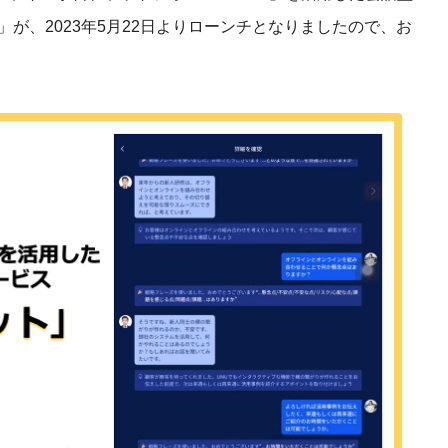
産を活用し、社員か
が、2023年5月22日よりローンチとなりましたので、お
答する専属のAIアシ
ジェスチャー課題
レゼンに効果的なジェ
化した実践トレーニン
ols
シナリオに最適化され
のAIネイティブツール