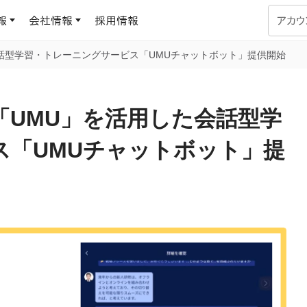
報
会社情報
採用情報
アカウ
会話型学習・トレーニングサービス「UMUチャットボット」提供開始
企業学習
UMUコラム
専門家がAIや組織開発を深掘り解説する、実践に役立つ
「UMU」を活用した会話型学
ラーニングプラットフォーム
す
基づくAIロープレで、
を再現可能な組織成果
ス「UMUチャットボット」提
データセンター
よくある質問
サービスのご利用方法や料金など、多く寄せられるご質問
ます
OJTの教育と学習
トレーニングによる、効
ターンの習得。マネー
力から、営業担当者
アセスメント
化までを網羅
ト Dojo
ラーニングサークル
対話シミュレーションで