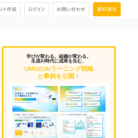
ント作成
ログイン
お問い合わせ
資料請求
学習設計
ナレッジで
学習ツール
学びが変わる。組織が変わる。
生成AI時代に成果を生む、
UMUのAIラーニング戦略
試験を受ける
と事例を公開！
にお答えし
大画面インタラクション
学習プログラム