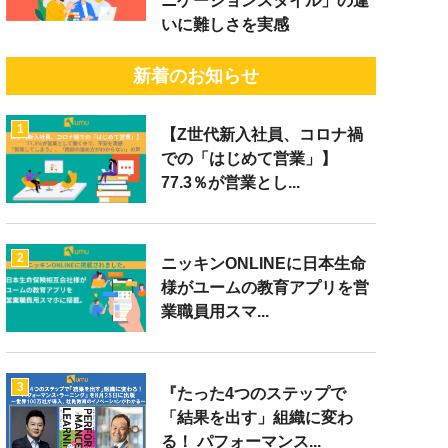
ニケーションスタイル」の違
いに難しさを実感
新着のお知らせ
1
【Z世代新入社員、コロナ禍
での「はじめて営業」】
77.3％が営業とし...
2
ニッキンONLINEに日本生命
様がユームの教育アプリを営
業職員用スマ...
3
『たった4つのステップで
「結果を出す」組織に変わ
る！ パフォーマンス...