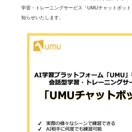
社内の情報資
ジメント
学習・トレーニングサービス「UMUチャットボット」
らの質問に回
AIでステークホルダー分析を行い、
スタント
知らせいたします。
戦略を立案。組織を巻き込み、成果
を出す推進力を養う
UMU AI
スピーチやプ
AI人材育成：HRエンパワーメ
スチャーに特
ント
グ
AIでオペレーション業務から解放。
人と向き合い、組織を変える戦略人
事へ
UMU AI To
あらゆる業務
た、100以上