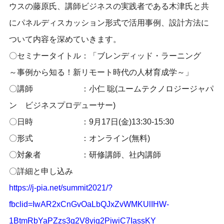
ウスの藤原氏、講師ビジネスの実践者である木津氏と共
にパネルディスカッション形式で活用事例、設計方法に
ついて内容を深めていきます。
〇セミナータイトル：「ブレンディッド・ラーニング
～事例から知る！新リモート時代の人材育成学～」
〇講師 ：小仁 聡(ユームテクノロジージャパ
ン ビジネスプロデューサー)
〇日時 ：9月17日(金)13:30-15:30
〇形式 ：オンライン(無料)
〇対象者 ：研修講師、社内講師
〇詳細と申し込み
https://j-pia.net/summit2021/?
fbclid=IwAR2xCnGvOaLbQJxZvWMKUlIHW-
1BtmRbYaPZzs3g2V8yig2PiwiC7IassKY