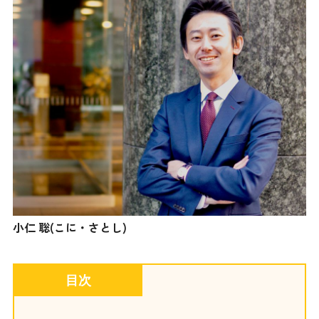
小仁 聡(こに・さとし)
目次