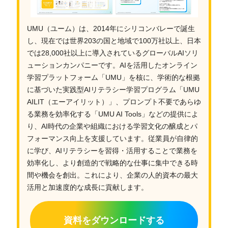
UMU（ユーム）は、2014年にシリコンバレーで誕生
し、現在では世界203の国と地域で100万社以上、日本
では28,000社以上に導入されているグローバルAIソリ
ューションカンパニーです。AIを活用したオンライン
学習プラットフォーム「UMU」を核に、学術的な根拠
に基づいた実践型AIリテラシー学習プログラム「UMU
AILIT（エーアイリット）」、プロンプト不要であらゆ
る業務を効率化する「UMU AI Tools」などの提供によ
り、AI時代の企業や組織における学習文化の醸成とパ
フォーマンス向上を支援しています。従業員が自律的
に学び、AIリテラシーを習得・活用することで業務を
効率化し、より創造的で戦略的な仕事に集中できる時
間や機会を創出。これにより、企業の人的資本の最大
活用と加速度的な成長に貢献します。
資料をダウンロードする