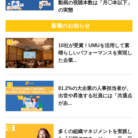
動画の視聴本数は「月◯本以下」
の実態
新着のお知らせ
1
10社が受賞！UMUを活用して素
晴らしいパフォーマンスを実現し
た企業...
2
81.2%の大企業の人事担当者が、
出世や昇進する社員には「共通点
があ...
3
多くの組織マネジメントを実践し