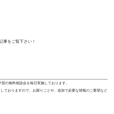
産を活用し、社員か
答する専属のAIアシ
ジェスチャー課題
レゼンに効果的なジェ
化した実践トレーニン
記事をご覧下さい！
ols
シナリオに最適化され
のAIネイティブツール
学習の無料相談会を毎日実施しております。
トしておりますので、お困りごとや、追加で必要な情報のご要望など