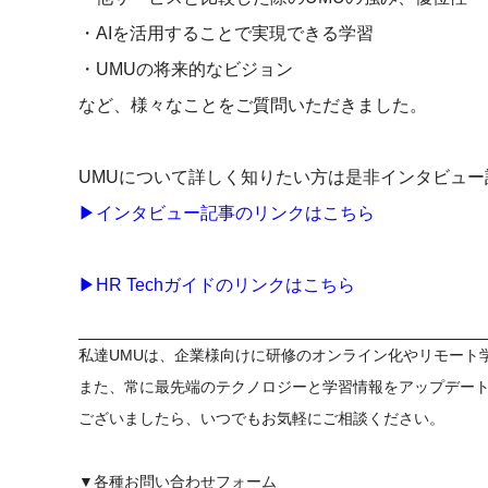
社内の情報資
ジメント
・AIを活用することで実現できる学習
らの質問に回
AIでステークホルダー分析を行い、
スタント
・UMUの将来的なビジョン
戦略を立案。組織を巻き込み、成果
を出す推進力を養う
など、様々なことをご質問いただきました。
UMU AI
スピーチやプ
AI人材育成：HRエンパワーメ
スチャーに特
ント
UMUについて詳しく知りたい方は是非インタビュー
グ
AIでオペレーション業務から解放。
▶︎インタビュー記事のリンクはこちら
人と向き合い、組織を変える戦略人
事へ
UMU AI To
あらゆる業務
▶︎HR Techガイドのリンクはこちら
た、100以上
私達UMUは、企業様向けに研修のオンライン化やリモート
また、常に最先端のテクノロジーと学習情報をアップデー
ございましたら、いつでもお気軽にご相談ください。
▼各種お問い合わせフォーム