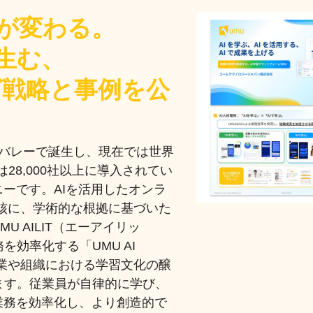
が変わる。
生む、
グ戦略と事例を公
ンバレーで誕生し、現在では世界
は28,000社以上に導入されてい
ニーです。AIを活用したオンラ
核に、学術的な根拠に基づいた
U AILIT（エーアイリッ
効率化する「UMU AI
の企業や組織における学習文化の醸
ます。従業員が自律的に学び、
業務を効率化し、より創造的で