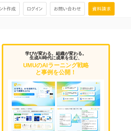
ント作成
ログイン
お問い合わせ
資料請求
学習設計
ナレッジで
学習ツール
学びが変わる。組織が変わる。
生成AI時代に成果を生む、
UMUのAIラーニング戦略
試験を受ける
と事例を公開！
にお答えし
大画面インタラクション
学習プログラム