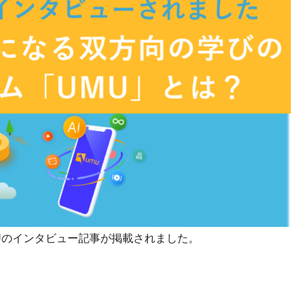
課題を特定。個別フィ
スキルを定着
セキュリティー
業トレーニングといっ
ジネスプレゼンに最適
Tスピーチ練習
題
別フィードバックで練習
に高め、スキルアップ
デオ
UMUのインタビュー記事が掲載されました。
ル講師の動画をワンクリ
企業研修やマニュアル
を削減