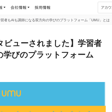
報
会社情報
採用情報
アカウ
】学習者もAIも講師になる双方向の学びのプラットフォーム「UMU」とは
企業学習
UMUコラム
専門家がAIや組織開発を深掘り解説する、実践に役立つ
インタビューされました】学習者
ラーニングプラットフォーム
す
基づくAIロープレで、
を再現可能な組織成果
の学びのプラットフォーム
データセンター
よくある質問
サービスのご利用方法や料金など、多く寄せられるご質問
ます
OJTの教育と学習
トレーニングによる、効
ターンの習得。マネー
力から、営業担当者
アセスメント
化までを網羅
ト Dojo
ラーニングサークル
対話シミュレーションで