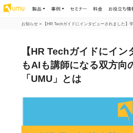
製品
事例
セミナー
料金
お役立ち情
お知らせ
>
【HR Techガイドにインタビューされました
AIリテラシー
UMU AI
導入事例
お役立ち資料
会社概要
AIリテラシーコース
お客様の課題解決のプロセスと成果を、インタビュー記事でご紹介し
AI活用や人材育成に役立つ、課題解決のための資料を無料でご提
世界203カ国・国内28,000社以上の導入実績と基本情報
AIロープレ
【HR Techガイドに
ます
供します
大規模言語モデル時代のAIリテラ
学習の科学に
シー養成オンラインコース
現場スキル
もAIも講師になる双方向
私たちについて
へ
お客様の声
お知らせ
ミッション・ビジョン、社名に込められた想い
「UMU」とは
プロンプトリテラシーのミニコ
UMUをご利用中のお客様から寄せられた、リアルなご感想や喜びの
イベントやプレスリリースなど、UMUに関する最新の公式情報をお届
声です
けします
Chatbot
ース
代表メッセージ
AIとの対話
わずか1時間で、初学者から専門家
AI時代に、人間の可能性を拡張する。学びと人的資本の未来
果的な会話パ
まで。AIを使いこなすプロンプトリテ
導入企業一覧
UMUコースマーケット
ジャーの指導
ラシーの習得
2.8万社以上が導入した信頼と実績の一覧を、こちらでご覧いただけ
プロが作成した質の高い研修コースを購入し、即座に自社で導入で
の交渉力強
代表・顧問
ます。
きます
代表と各分野の顧問・アドバイザーをご紹介
AIリテラシー アセスメント
AI マネジメン
企業のAIリテラシーを可視化し、組
AI部下との
織変革を推進する人材の発掘・育
セキュリティ