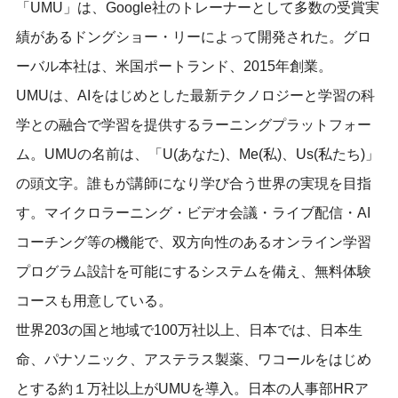
「UMU」は、Google社のトレーナーとして多数の受賞実
績があるドングショー・リーによって開発された。グロ
ーバル本社は、米国ポートランド、2015年創業。
UMUは、AIをはじめとした最新テクノロジーと学習の科
学との融合で学習を提供するラーニングプラットフォー
ム。UMUの名前は、「U(あなた)、Me(私)、Us(私たち)」
の頭文字。誰もが講師になり学び合う世界の実現を目指
す。マイクロラーニング・ビデオ会議・ライブ配信・AI
コーチング等の機能で、双方向性のあるオンライン学習
プログラム設計を可能にするシステムを備え、無料体験
コースも用意している。
世界203の国と地域で100万社以上、日本では、日本生
命、パナソニック、アステラス製薬、ワコールをはじめ
とする約１万社以上がUMUを導入。日本の人事部HRア