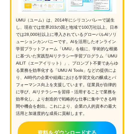
UMU（ユーム）は、2014年にシリコンバレーで誕生
し、現在では世界203の国と地域で100万社以上、日本
では28,000社以上に導入されているグローバルAIソリ
ューションカンパニーです。AIを活用したオンライン
学習プラットフォーム「UMU」を核に、学術的な根拠
に基づいた実践型AIリテラシー学習プログラム「UMU
AILIT（エーアイリット）」、プロンプト不要であらゆ
る業務を効率化する「UMU AI Tools」などの提供によ
り、AI時代の企業や組織における学習文化の醸成とパ
フォーマンス向上を支援しています。従業員が自律的
に学び、AIリテラシーを習得・活用することで業務を
効率化し、より創造的で戦略的な仕事に集中できる時
間や機会を創出。これにより、企業の人的資本の最大
活用と加速度的な成長に貢献します。
資料をダウンロードする