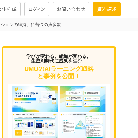
ント作成
ログイン
お問い合わせ
資料請求
ジションの維持」に苦悩の声多数
学習設計
ナレッジで
学習ツール
学びが変わる。組織が変わる。
生成AI時代に成果を生む、
UMUのAIラーニング戦略
試験を受ける
と事例を公開！
にお答えし
大画面インタラクション
学習プログラム