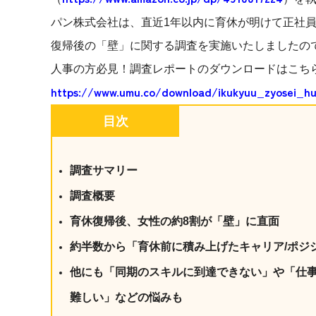
社内の情報資
ジメント
パン株式会社は、直近1年以内に育休が明けて正社員
らの質問に回
AIでステークホルダー分析を行い、
スタント
復帰後の「壁」に関する調査を実施いたしましたの
戦略を立案。組織を巻き込み、成果
を出す推進力を養う
人事の方必見！調査レポートのダウンロードはこち
UMU AI
https://www.umu.co/download/ikukyuu_zyosei_hu
スピーチやプ
AI人材育成：HRエンパワーメ
スチャーに特
ント
目次
グ
AIでオペレーション業務から解放。
人と向き合い、組織を変える戦略人
事へ
UMU AI To
調査サマリー
あらゆる業務
た、100以上
調査概要
育休復帰後、女性の約8割が「壁」に直面
約半数から「育休前に積み上げたキャリア/ポジ
他にも「同期のスキルに到達できない」や「仕
難しい」などの悩みも