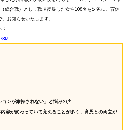
産を活用し、社員か
（総合職）として職場復帰した女性108名を対象に、育休
答する専属のAIアシ
で、お知らせいたします。
ら：
ジェスチャー課題
kki/
レゼンに効果的なジェ
化した実践トレーニン
ols
シナリオに最適化され
のAIネイティブツール
ションが維持されない」と悩みの声
事内容が変わっていて覚えることが多く、育児との両立が