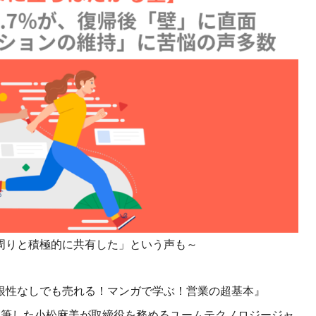
課題を特定。個別フィ
スキルを定着
セキュリティー
業トレーニングといっ
ジネスプレゼンに最適
Tスピーチ練習
題
別フィードバックで練習
に高め、スキルアップ
デオ
周りと積極的に共有した」という声も～
ル講師の動画をワンクリ
企業研修やマニュアル
を削減
性なしでも売れる！マンガで学ぶ！営業の超基本』
執筆した小松麻美が取締役を務めるユームテクノロジージャ