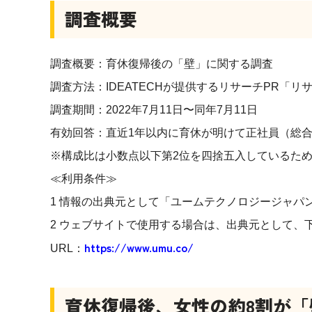
調査概要
調査概要：育休復帰後の「壁」に関する調査
調査方法：IDEATECHが提供するリサーチPR「リ
調査期間：2022年7月11日〜同年7月11日
有効回答：直近1年以内に育休が明けて正社員（総合
※構成比は小数点以下第2位を四捨五入しているため
≪利用条件≫
1 情報の出典元として「ユームテクノロジージャパ
2 ウェブサイトで使用する場合は、出典元として、
https://www.umu.co/
URL：
育休復帰後、女性の約8割が「