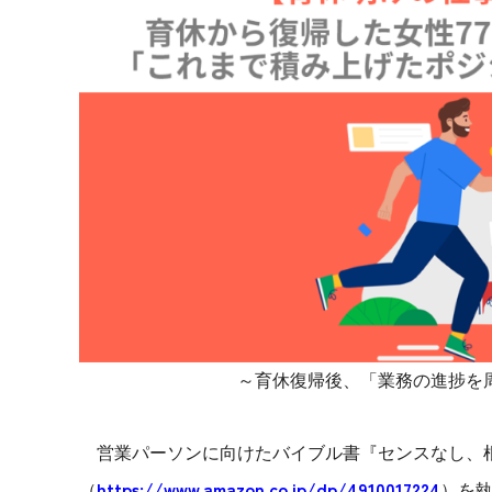
マネジメント
成を支援
ISO認証取得済み。最高水準のセキュリティ体制
ードバックで
AI人材育成：次世代トップセー
uShow
ルス育成
製品紹介や営
営業担当者のAI活用力を高め、成
た、重要なビ
約率向上を実現
化されたPP
AI人材育成：ビジネスライティ
UMU AI課
ング
AIによる個
AI時代の全ビジネスパーソン必須
の質を飛躍的
のコアスキル。 ドラフト作成を自動
を実現
化し、業務スピードを加速
UMU AIビ
AI人材育成：タイムマネジメント
～育休復帰後、「業務の進捗を
AIバーチャ
AIでタスクの優先順位を瞬時に判
ックで作成。
断。 時間の管理からエネルギーの
作成の手間
管理へ
営業パーソンに向けたバイブル書『センスなし、根
uAsk
https://www.amazon.co.jp/dp/4910017224
AI人材育成：プロジェクトマネ
（
）を