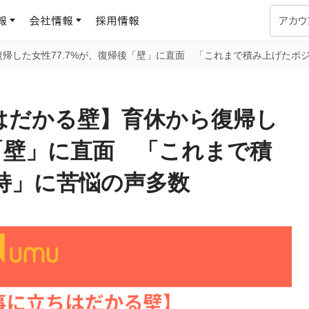
報
会社情報
採用情報
アカウ
帰した女性77.7%が、復帰後「壁」に直面 「これまで積み上げたポ
企業学習
UMUコラム
専門家がAIや組織開発を深掘り解説する、実践に役立つ
はだかる壁】育休から復帰し
ラーニングプラットフォーム
す
基づくAIロープレで、
を再現可能な組織成果
後「壁」に直面 「これまで積
データセンター
よくある質問
持」に苦悩の声多数
サービスのご利用方法や料金など、多く寄せられるご質問
ます
OJTの教育と学習
トレーニングによる、効
ターンの習得。マネー
力から、営業担当者
アセスメント
化までを網羅
ト Dojo
ラーニングサークル
対話シミュレーションで