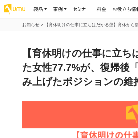
製品
事例
セミナー
料金
お役立ち情
お知らせ
>
【育休明けの仕事に立ちはだかる壁】育休から復
AIリテラシー
UMU AI
導入事例
お役立ち資料
会社概要
AIリテラシーコース
お客様の課題解決のプロセスと成果を、インタビュー記事でご紹介し
AI活用や人材育成に役立つ、課題解決のための資料を無料でご提
世界203カ国・国内28,000社以上の導入実績と基本情報
AIロープレ
【育休明けの仕事に立ち
ます
供します
大規模言語モデル時代のAIリテラ
学習の科学に
シー養成オンラインコース
現場スキル
た女性77.7%が、復帰
私たちについて
へ
お客様の声
お知らせ
ミッション・ビジョン、社名に込められた想い
み上げたポジションの維
プロンプトリテラシーのミニコ
UMUをご利用中のお客様から寄せられた、リアルなご感想や喜びの
イベントやプレスリリースなど、UMUに関する最新の公式情報をお届
声です
けします
Chatbot
ース
代表メッセージ
AIとの対話
わずか1時間で、初学者から専門家
AI時代に、人間の可能性を拡張する。学びと人的資本の未来
果的な会話パ
まで。AIを使いこなすプロンプトリテ
導入企業一覧
UMUコースマーケット
ジャーの指導
ラシーの習得
2.8万社以上が導入した信頼と実績の一覧を、こちらでご覧いただけ
プロが作成した質の高い研修コースを購入し、即座に自社で導入で
の交渉力強
代表・顧問
ます。
きます
代表と各分野の顧問・アドバイザーをご紹介
AIリテラシー アセスメント
AI マネジメン
企業のAIリテラシーを可視化し、組
AI部下との
織変革を推進する人材の発掘・育
セキュリティ