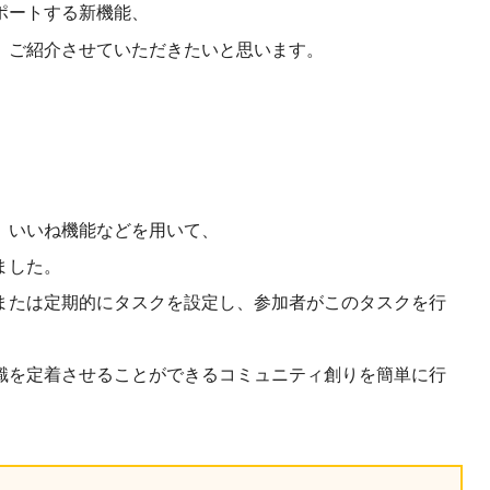
ポートする新機能、
産を活用し、社員か
答する専属のAIアシ
、ご紹介させていただきたいと思います。
ジェスチャー課題
レゼンに効果的なジェ
化した実践トレーニン
、いいね機能などを用いて、
ols
ました。
シナリオに最適化され
のAIネイティブツール
または定期的にタスクを設定し、参加者がこのタスクを行
識を定着させることができるコミュニティ創りを簡単に行