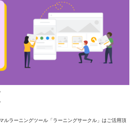
課題を特定。個別フィ
スキルを定着
セキュリティー
業トレーニングといっ
ジネスプレゼンに最適
Tスピーチ練習
題
別フィードバックで練習
に高め、スキルアップ
。
デオ
。
ル講師の動画をワンクリ
企業研修やマニュアル
を削減
ーマルラーニングツール「ラーニングサークル」はご活用頂