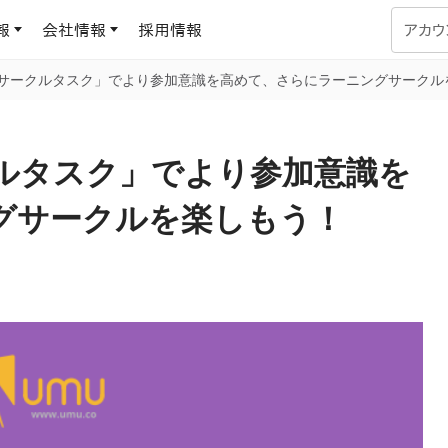
報
会社情報
採用情報
アカウ
「サークルタスク」でより参加意識を高めて、さらにラーニングサークル
企業学習
UMUコラム
専門家がAIや組織開発を深掘り解説する、実践に役立つ
クルタスク」でより参加意識を
ラーニングプラットフォーム
す
基づくAIロープレで、
を再現可能な組織成果
グサークルを楽しもう！
データセンター
よくある質問
サービスのご利用方法や料金など、多く寄せられるご質問
ます
OJTの教育と学習
トレーニングによる、効
ターンの習得。マネー
力から、営業担当者
アセスメント
化までを網羅
ト Dojo
ラーニングサークル
対話シミュレーションで