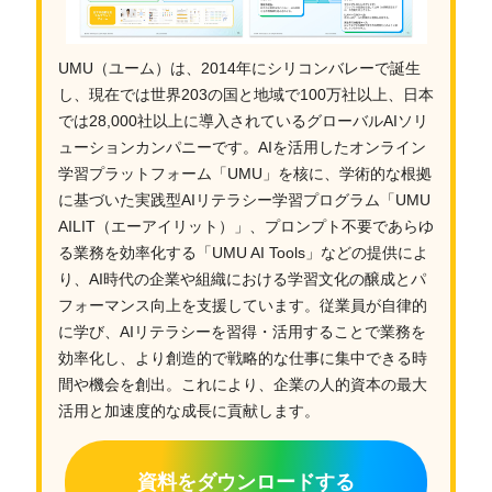
UMU（ユーム）は、2014年にシリコンバレーで誕生
し、現在では世界203の国と地域で100万社以上、日本
では28,000社以上に導入されているグローバルAIソリ
ューションカンパニーです。AIを活用したオンライン
学習プラットフォーム「UMU」を核に、学術的な根拠
に基づいた実践型AIリテラシー学習プログラム「UMU
AILIT（エーアイリット）」、プロンプト不要であらゆ
る業務を効率化する「UMU AI Tools」などの提供によ
り、AI時代の企業や組織における学習文化の醸成とパ
フォーマンス向上を支援しています。従業員が自律的
に学び、AIリテラシーを習得・活用することで業務を
効率化し、より創造的で戦略的な仕事に集中できる時
間や機会を創出。これにより、企業の人的資本の最大
活用と加速度的な成長に貢献します。
資料をダウンロードする