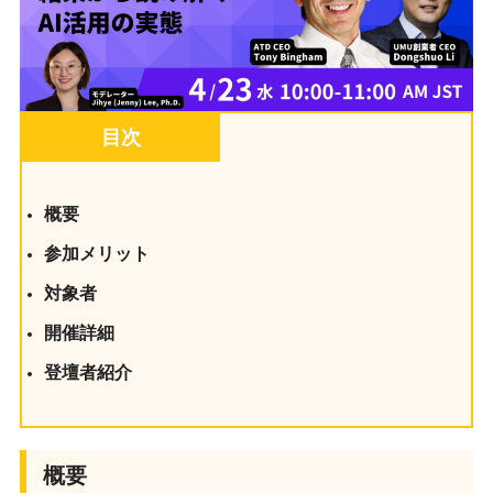
目次
概要
参加メリット
対象者
開催詳細
登壇者紹介
概要