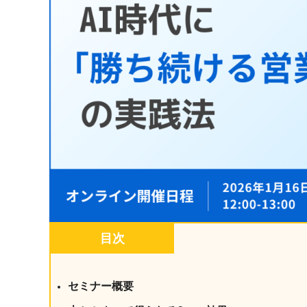
マネジメント
成を支援
ISO認証取得済み。最高水準のセキュリティ体制
ードバックで
AI人材育成：次世代トップセー
uShow
ルス育成
製品紹介や営
営業担当者のAI活用力を高め、成
た、重要なビ
約率向上を実現
化されたPP
AI人材育成：ビジネスライティ
UMU AI課
ング
AIによる個
AI時代の全ビジネスパーソン必須
の質を飛躍的
のコアスキル。 ドラフト作成を自動
を実現
化し、業務スピードを加速
UMU AIビ
AI人材育成：タイムマネジメント
目次
AIバーチャ
AIでタスクの優先順位を瞬時に判
ックで作成。
断。 時間の管理からエネルギーの
作成の手間
管理へ
セミナー概要
uAsk
AI人材育成：プロジェクトマネ