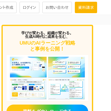
ント作成
ログイン
お問い合わせ
資料請求
学習設計
学びが変わる。組織が変わる。
生成AI時代に成果を生む、
ナレッジで
学習ツール
UMUのAIラーニング戦略
と事例を公開！
試験を受ける
にお答えし
大画面インタラクション
学習プログラム