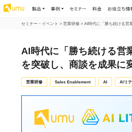
製品
事例
セミナー
料金
お役立ち情
セミナー・イベント
>
営業研修
>
AI時代に「勝ち続ける営
AIリテラシー
UMU AI
導入事例
お役立ち資料
会社概要
AIリテラシーコース
お客様の課題解決のプロセスと成果を、インタビュー記事でご紹介し
AI活用や人材育成に役立つ、課題解決のための資料を無料でご提
世界203カ国・国内28,000社以上の導入実績と基本情報
AIロープレ
AI時代に「勝ち続ける営
ます
供します
大規模言語モデル時代のAIリテラ
学習の科学に
シー養成オンラインコース
現場スキル
を突破し、商談を成果に
私たちについて
へ
お客様の声
お知らせ
ミッション・ビジョン、社名に込められた想い
プロンプトリテラシーのミニコ
UMUをご利用中のお客様から寄せられた、リアルなご感想や喜びの
イベントやプレスリリースなど、UMUに関する最新の公式情報をお届
声です
けします
Chatbot
営業研修
Sales Enablement
AI
AIリ
ース
代表メッセージ
AIとの対話
わずか1時間で、初学者から専門家
AI時代に、人間の可能性を拡張する。学びと人的資本の未来
果的な会話パ
まで。AIを使いこなすプロンプトリテ
導入企業一覧
UMUコースマーケット
ジャーの指導
ラシーの習得
2.8万社以上が導入した信頼と実績の一覧を、こちらでご覧いただけ
プロが作成した質の高い研修コースを購入し、即座に自社で導入で
の交渉力強
代表・顧問
ます。
きます
代表と各分野の顧問・アドバイザーをご紹介
AIリテラシー アセスメント
AI マネジメン
企業のAIリテラシーを可視化し、組
AI部下との
織変革を推進する人材の発掘・育
セキュリティ