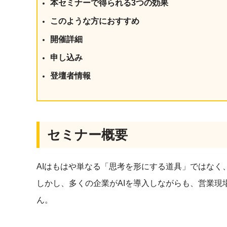
本セミナーで得られる3つの効果
社内の情報資
ジメント
らの質問に回
このような方におすすめ
AIでステークホルダー分析を行い、
スタント
戦略を立案。組織を巻き込み、成果
開催詳細
を出す推進力を養う
UMU AI
申し込み
スピーチやプ
AI人材育成：HRエンパワーメ
登壇者情報
スチャーに特
ント
グ
AIでオペレーション業務から解放。
人と向き合い、組織を変える戦略人
事へ
UMU AI To
あらゆる業務
セミナー概要
た、100以上
AIはもはや単なる「思考を形にする道具」ではなく
しかし、多くの企業がAIを導入しながらも、営業現
ん。