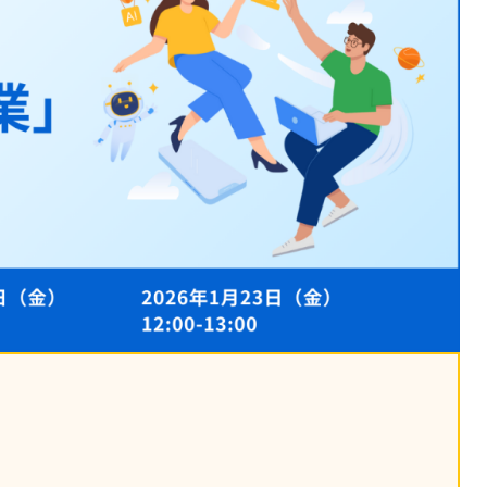
課題を特定。個別フィ
スキルを定着
セキュリティー
業トレーニングといっ
ジネスプレゼンに最適
Tスピーチ練習
題
別フィードバックで練習
に高め、スキルアップ
デオ
ル講師の動画をワンクリ
企業研修やマニュアル
を削減