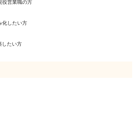
現役営業職の方
み化したい方
築したい方