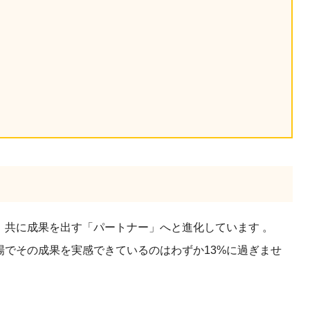
産を活用し、社員か
答する専属のAIアシ
ジェスチャー課題
レゼンに効果的なジェ
化した実践トレーニン
ols
シナリオに最適化され
のAIネイティブツール
、共に成果を出す「パートナー」へと進化しています 。
場でその成果を実感できているのはわずか13%に過ぎませ