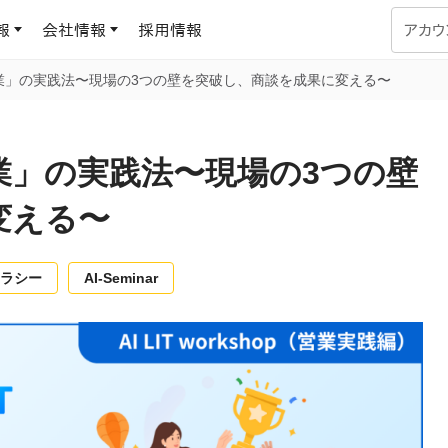
報
会社情報
採用情報
アカウ
業」の実践法〜現場の3つの壁を突破し、商談を成果に変える〜
企業学習
UMUコラム
専門家がAIや組織開発を深掘り解説する、実践に役立つ
業」の実践法〜現場の3つの壁
ラーニングプラットフォーム
す
基づくAIロープレで、
を再現可能な組織成果
変える〜
データセンター
よくある質問
サービスのご利用方法や料金など、多く寄せられるご質問
ます
テラシー
AI-Seminar
OJTの教育と学習
トレーニングによる、効
ターンの習得。マネー
力から、営業担当者
アセスメント
化までを網羅
ト Dojo
ラーニングサークル
対話シミュレーションで