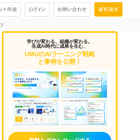
ント作成
ログイン
お問い合わせ
資料請求
プ
学習設計
学びが変わる。組織が変わる。
生成AI時代に成果を生む、
ナレッジで
学習ツール
UMUのAIラーニング戦略
と事例を公開！
試験を受ける
にお答えし
大画面インタラクション
学習プログラム