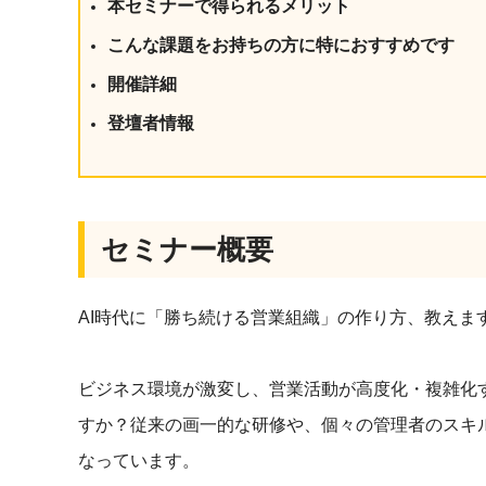
本セミナーで得られるメリット
社内の情報資
ジメント
らの質問に回
こんな課題をお持ちの方に特におすすめです
AIでステークホルダー分析を行い、
スタント
戦略を立案。組織を巻き込み、成果
開催詳細
を出す推進力を養う
UMU AI
登壇者情報
スピーチやプ
AI人材育成：HRエンパワーメ
スチャーに特
ント
グ
AIでオペレーション業務から解放。
人と向き合い、組織を変える戦略人
セミナー概要
事へ
UMU AI To
あらゆる業務
た、100以上
AI時代に「勝ち続ける営業組織」の作り方、教えま
ビジネス環境が激変し、営業活動が高度化・複雑化
すか？従来の画一的な研修や、個々の管理者のスキル
なっています。