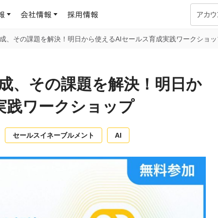
報
会社情報
採用情報
アカウ
育成、その課題を解決！明日から使えるAIセールス育成実践ワークショッ
企業学習
UMUコラム
専門家がAIや組織開発を深掘り解説する、実践に役立つ
育成、その課題を解決！明日か
ラーニングプラットフォーム
す
基づくAIロープレで、
を再現可能な組織成果
実践ワークショップ
データセンター
よくある質問
サービスのご利用方法や料金など、多く寄せられるご質問
ます
セールスイネーブルメント
AI
OJTの教育と学習
トレーニングによる、効
ターンの習得。マネー
力から、営業担当者
アセスメント
化までを網羅
ト Dojo
ラーニングサークル
対話シミュレーションで