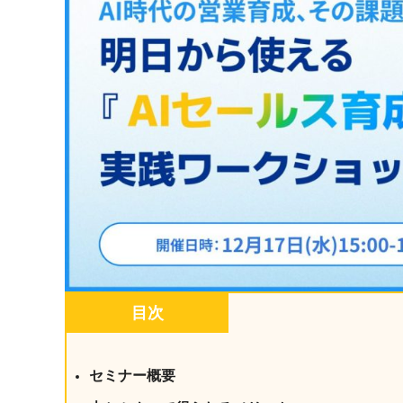
マネジメント
成を支援
ISO認証取得済み。最高水準のセキュリティ体制
ードバックで
AI人材育成：次世代トップセー
uShow
ルス育成
製品紹介や営
営業担当者のAI活用力を高め、成
た、重要なビ
約率向上を実現
化されたPP
AI人材育成：ビジネスライティ
UMU AI課
ング
AIによる個
AI時代の全ビジネスパーソン必須
の質を飛躍的
のコアスキル。 ドラフト作成を自動
を実現
化し、業務スピードを加速
UMU AIビ
AI人材育成：タイムマネジメント
目次
AIバーチャ
AIでタスクの優先順位を瞬時に判
ックで作成。
断。 時間の管理からエネルギーの
作成の手間
管理へ
セミナー概要
uAsk
AI人材育成：プロジェクトマネ