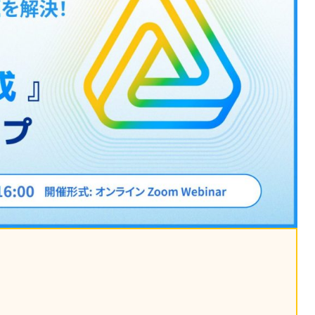
課題を特定。個別フィ
スキルを定着
セキュリティー
業トレーニングといっ
ジネスプレゼンに最適
Tスピーチ練習
題
別フィードバックで練習
に高め、スキルアップ
デオ
ル講師の動画をワンクリ
企業研修やマニュアル
を削減