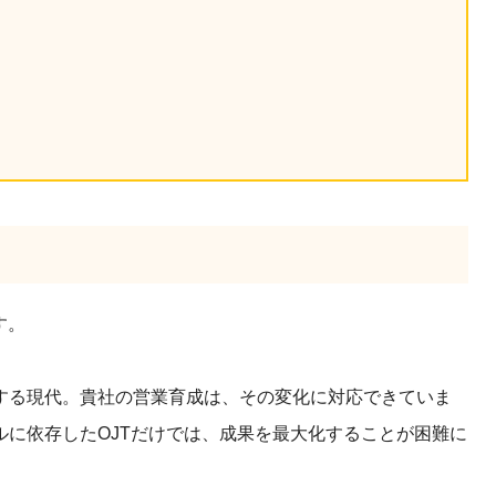
産を活用し、社員か
答する専属のAIアシ
ジェスチャー課題
レゼンに効果的なジェ
化した実践トレーニン
ols
シナリオに最適化され
のAIネイティブツール
す。
する現代。貴社の営業育成は、その変化に対応できていま
に依存したOJTだけでは、成果を最大化することが困難に