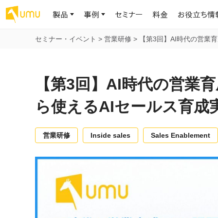
製品
事例
セミナー
料金
お役立ち情
セミナー・イベント
>
営業研修
>
【第3回】AI時代の営業
AIリテラシー
UMU AI
導入事例
お役立ち資料
会社概要
AIリテラシーコース
お客様の課題解決のプロセスと成果を、インタビュー記事でご紹介し
AI活用や人材育成に役立つ、課題解決のための資料を無料でご提
世界203カ国・国内28,000社以上の導入実績と基本情報
AIロープレ
【第3回】AI時代の営業
ます
供します
大規模言語モデル時代のAIリテラ
学習の科学に
シー養成オンラインコース
現場スキル
ら使えるAIセールス育成
私たちについて
へ
お客様の声
お知らせ
ミッション・ビジョン、社名に込められた想い
プロンプトリテラシーのミニコ
UMUをご利用中のお客様から寄せられた、リアルなご感想や喜びの
イベントやプレスリリースなど、UMUに関する最新の公式情報をお届
声です
けします
Chatbot
営業研修
Inside sales
Sales Enablement
ース
代表メッセージ
AIとの対話
わずか1時間で、初学者から専門家
AI時代に、人間の可能性を拡張する。学びと人的資本の未来
果的な会話パ
まで。AIを使いこなすプロンプトリテ
導入企業一覧
UMUコースマーケット
ジャーの指導
ラシーの習得
2.8万社以上が導入した信頼と実績の一覧を、こちらでご覧いただけ
プロが作成した質の高い研修コースを購入し、即座に自社で導入で
の交渉力強
代表・顧問
ます。
きます
代表と各分野の顧問・アドバイザーをご紹介
AIリテラシー アセスメント
AI マネジメン
企業のAIリテラシーを可視化し、組
AI部下との
織変革を推進する人材の発掘・育
セキュリティ