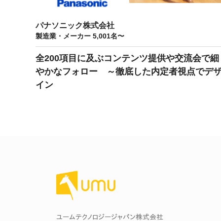
マネジメント
成を支援
ISO認証取得済み。最高水準のセキュリティ体制
ードバックで
パナソニック株式会社
AI人材育成：次世代トップセー
製造業・メーカー 5,001名〜
uShow
ルス育成
製品紹介や営
営業担当者のAI活用力を高め、成
全200項目に及ぶコンテンツ提供や交流会で細
た、重要なビ
約率向上を実現
やかなフォロー ～徹底した内定者視点でデ
化されたPP
イン
AI人材育成：ビジネスライティ
UMU AI課
ング
AIによる個
AI時代の全ビジネスパーソン必須
の質を飛躍的
のコアスキル。 ドラフト作成を自動
を実現
化し、業務スピードを加速
UMU AIビ
AI人材育成：タイムマネジメント
AIバーチャ
AIでタスクの優先順位を瞬時に判
ックで作成。
断。 時間の管理からエネルギーの
作成の手間
管理へ
uAsk
ユームテクノロジージャパン株式会社
AI人材育成：プロジェクトマネ