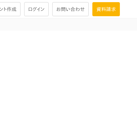
ント作成
ログイン
お問い合わせ
資料請求
学習設計
ナレッジで
学習ツール
試験を受ける
にお答えし
大画面インタラクション
学習プログラム