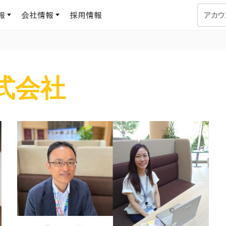
報
会社情報
採用情報
アカウ
企業学習
UMUコラム
式会社
専門家がAIや組織開発を深掘り解説する、実践に役立つ
ラーニングプラットフォーム
す
基づくAIロープレで、
を再現可能な組織成果
データセンター
よくある質問
サービスのご利用方法や料金など、多く寄せられるご質問
ます
OJTの教育と学習
トレーニングによる、効
ターンの習得。マネー
力から、営業担当者
アセスメント
化までを網羅
ト Dojo
ラーニングサークル
対話シミュレーションで