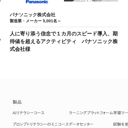
課題を特定。個別フィ
スキルを定着
セキュリティー
パナソニック株式会社
製造業・メーカー 5,001名～
業トレーニングといっ
人に寄り添う信念で１カ月のスピード導入、期
ジネスプレゼンに最適
ザ
待値を超えるアクティビティ パナソニック株
Tスピーチ練習
式会社様
題
別フィードバックで練習
に高め、スキルアップ
デオ
ル講師の動画をワンクリ
製品
企業研修やマニュアル
を削減
AIリテラシーコース
ラーニングプラットフォーム
学習ツ
プロンプトリテラシーのミニコース
データセンター
試験を