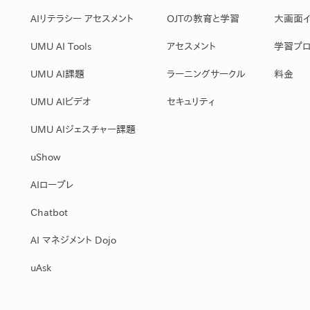
産を活用し、社員か
AIリテラシー アセスメント
OJTの教育と学習
大画面イ
答する専属のAIアシ
UMU AI Tools
アセスメント
学習プロ
UMU AI課題
ラーニングサークル
料金
ジェスチャー課題
レゼンに効果的なジェ
UMU AIビデオ
セキュリティ
化した実践トレーニン
UMU AIジェスチャー課題
ols
uShow
シナリオに最適化され
AIロープレ
のAIネイティブツール
Chatbot
AI マネジメント Dojo
uAsk