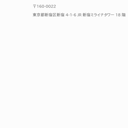
社内の情報資
ジメント
〒160-0022
らの質問に回
AIでステークホルダー分析を行い、
東京都新宿区新宿 4-1-6 JR 新宿ミライナタワー 18 階
スタント
戦略を立案。組織を巻き込み、成果
を出す推進力を養う
UMU AI
スピーチやプ
AI人材育成：HRエンパワーメ
スチャーに特
ント
グ
AIでオペレーション業務から解放。
人と向き合い、組織を変える戦略人
事へ
UMU AI To
あらゆる業務
た、100以上