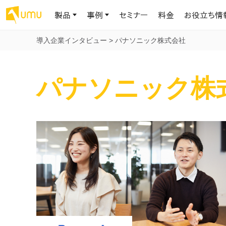
製品
事例
セミナー
料金
お役立ち情
導入企業インタビュー
>
パナソニック株式会社
AIリテラシー
UMU AI
導入事例
お役立ち資料
会社概要
パナソニック株
AIリテラシーコース
お客様の課題解決のプロセスと成果を、インタビュー記事でご紹介し
AI活用や人材育成に役立つ、課題解決のための資料を無料でご提
世界203カ国・国内28,000社以上の導入実績と基本情報
AIロープレ
ます
供します
大規模言語モデル時代のAIリテラ
学習の科学に
シー養成オンラインコース
現場スキル
私たちについて
へ
お客様の声
お知らせ
ミッション・ビジョン、社名に込められた想い
プロンプトリテラシーのミニコ
UMUをご利用中のお客様から寄せられた、リアルなご感想や喜びの
イベントやプレスリリースなど、UMUに関する最新の公式情報をお届
声です
けします
Chatbot
ース
代表メッセージ
AIとの対話
わずか1時間で、初学者から専門家
AI時代に、人間の可能性を拡張する。学びと人的資本の未来
果的な会話パ
まで。AIを使いこなすプロンプトリテ
導入企業一覧
UMUコースマーケット
ジャーの指導
ラシーの習得
2.8万社以上が導入した信頼と実績の一覧を、こちらでご覧いただけ
プロが作成した質の高い研修コースを購入し、即座に自社で導入で
の交渉力強
代表・顧問
ます。
きます
代表と各分野の顧問・アドバイザーをご紹介
AIリテラシー アセスメント
AI マネジメン
企業のAIリテラシーを可視化し、組
AI部下との
織変革を推進する人材の発掘・育
セキュリティ