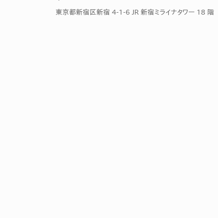
社内の情報資
ジメント
東京都新宿区新宿 4-1-6 JR 新宿ミライナタワー 18 階
らの質問に回
AIでステークホルダー分析を行い、
スタント
戦略を立案。組織を巻き込み、成果
を出す推進力を養う
UMU AI
スピーチやプ
AI人材育成：HRエンパワーメ
スチャーに特
ント
グ
AIでオペレーション業務から解放。
人と向き合い、組織を変える戦略人
事へ
UMU AI To
あらゆる業務
た、100以上