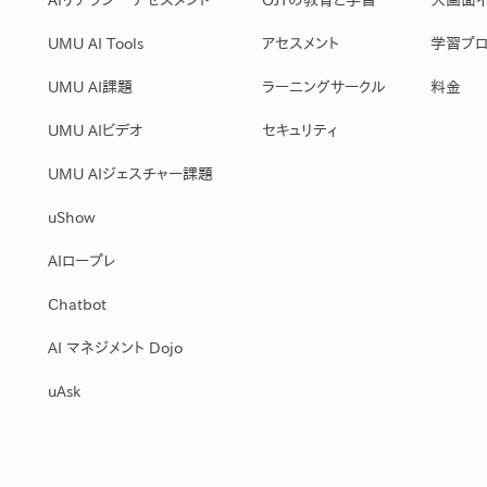
産を活用し、社員か
答する専属のAIアシ
UMU AI Tools
アセスメント
学習プロ
UMU AI課題
ラーニングサークル
料金
ジェスチャー課題
UMU AIビデオ
セキュリティ
レゼンに効果的なジェ
化した実践トレーニン
UMU AIジェスチャー課題
uShow
ols
AIロープレ
シナリオに最適化され
のAIネイティブツール
Chatbot
AI マネジメント Dojo
uAsk