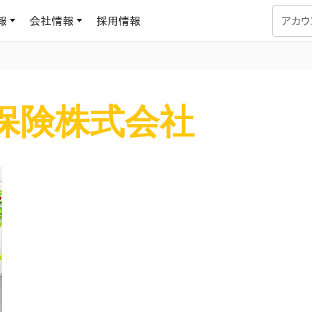
報
会社情報
採用情報
アカウ
企業学習
UMUコラム
保険株式会社
専門家がAIや組織開発を深掘り解説する、実践に役立つ
ラーニングプラットフォーム
す
基づくAIロープレで、
を再現可能な組織成果
データセンター
よくある質問
サービスのご利用方法や料金など、多く寄せられるご質問
ます
OJTの教育と学習
トレーニングによる、効
ターンの習得。マネー
力から、営業担当者
アセスメント
化までを網羅
ト Dojo
ラーニングサークル
対話シミュレーションで