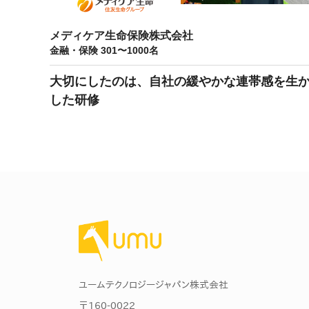
マネジメント
成を支援
ISO認証取得済み。最高水準のセキュリティ体制
ードバックで
メディケア生命保険株式会社
AI人材育成：次世代トップセー
金融・保険 301〜1000名
uShow
ルス育成
製品紹介や営
営業担当者のAI活用力を高め、成
大切にしたのは、自社の緩やかな連帯感を生
た、重要なビ
約率向上を実現
した研修
化されたPP
AI人材育成：ビジネスライティ
UMU AI課
ング
AIによる個
AI時代の全ビジネスパーソン必須
の質を飛躍的
のコアスキル。 ドラフト作成を自動
を実現
化し、業務スピードを加速
UMU AIビ
AI人材育成：タイムマネジメント
AIバーチャ
AIでタスクの優先順位を瞬時に判
ックで作成。
断。 時間の管理からエネルギーの
作成の手間
管理へ
ユームテクノロジージャパン株式会社
uAsk
〒160-0022
AI人材育成：プロジェクトマネ