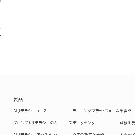
課題を特定。個別フィ
スキルを定着
セキュリティー
業トレーニングといっ
か
ジネスプレゼンに最適
Tスピーチ練習
題
別フィードバックで練習
に高め、スキルアップ
デオ
製品
ル講師の動画をワンクリ
企業研修やマニュアル
AIリテラシーコース
ラーニングプラットフォーム
学習ツ
を削減
プロンプトリテラシーのミニコース
データセンター
試験を
AIリテラシー アセスメント
OJTの教育と学習
大画面イ