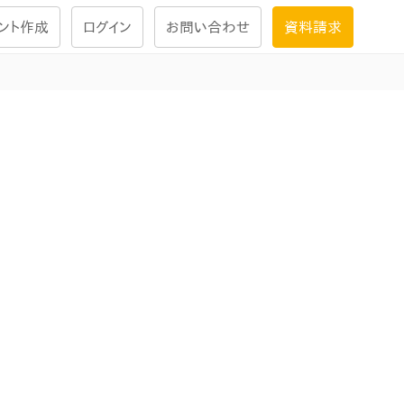
ント作成
ログイン
お問い合わせ
資料請求
学習設計
ナレッジで
学習ツール
試験を受ける
にお答えし
大画面インタラクション
学習プログラム