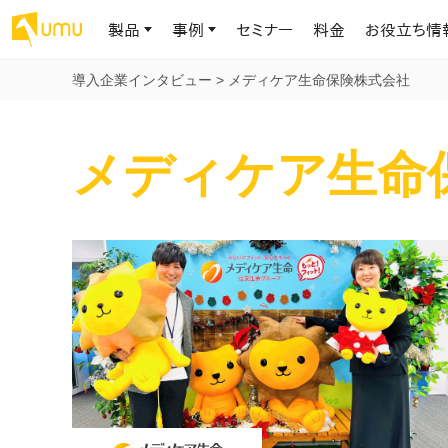
製品
事例
セミナー
料金
お役立ち情
導入企業インタビュー
>
メディケア生命保険株式会社
AIリテラシー
UMU AI
導入事例
お役立ち資料
会社概要
メディケア生命
AIリテラシーコース
お客様の課題解決のプロセスと成果を、インタビュー記事でご紹介し
AI活用や人材育成に役立つ、課題解決のための資料を無料でご提
世界203カ国・国内28,000社以上の導入実績と基本情報
AIロープレ
ます
供します
大規模言語モデル時代のAIリテラ
学習の科学に
シー養成オンラインコース
現場スキル
私たちについて
へ
お客様の声
お知らせ
ミッション・ビジョン、社名に込められた想い
プロンプトリテラシーのミニコ
UMUをご利用中のお客様から寄せられた、リアルなご感想や喜びの
イベントやプレスリリースなど、UMUに関する最新の公式情報をお届
声です
けします
Chatbot
ース
代表メッセージ
AIとの対話
わずか1時間で、初学者から専門家
AI時代に、人間の可能性を拡張する。学びと人的資本の未来
果的な会話パ
まで。AIを使いこなすプロンプトリテ
導入企業一覧
UMUコースマーケット
ジャーの指導
ラシーの習得
2.8万社以上が導入した信頼と実績の一覧を、こちらでご覧いただけ
プロが作成した質の高い研修コースを購入し、即座に自社で導入で
の交渉力強
代表・顧問
ます。
きます
代表と各分野の顧問・アドバイザーをご紹介
AIリテラシー アセスメント
AI マネジメン
企業のAIリテラシーを可視化し、組
AI部下との
織変革を推進する人材の発掘・育
セキュリティ