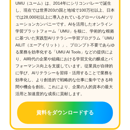
UMU（ユーム）は、2014年にシリコンバレーで誕生
し、現在では世界203の国と地域で100万社以上、日本
では28,000社以上に導入されているグローバルAIソリ
ューションカンパニーです。AIを活用したオンライン
学習プラットフォーム「UMU」を核に、学術的な根拠
に基づいた実践型AIリテラシー学習プログラム「UMU
AILIT（エーアイリット）」、プロンプト不要であらゆ
る業務を効率化する「UMU AI Tools」などの提供によ
り、AI時代の企業や組織における学習文化の醸成とパ
フォーマンス向上を支援しています。従業員が自律的
に学び、AIリテラシーを習得・活用することで業務を
効率化し、より創造的で戦略的な仕事に集中できる時
間や機会を創出。これにより、企業の人的資本の最大
活用と加速度的な成長に貢献します。
資料をダウンロードする