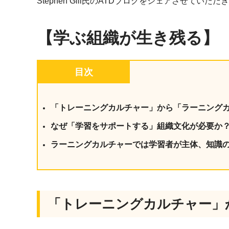
Stephen Gill氏のATDブログをシェアさせていただ
社内の情報資
ジメント
らの質問に回
AIでステークホルダー分析を行い、
スタント
【学ぶ組織が生き残る】
戦略を立案。組織を巻き込み、成果
を出す推進力を養う
UMU AI
スピーチやプ
AI人材育成：HRエンパワーメ
目次
スチャーに特
ント
グ
AIでオペレーション業務から解放。
人と向き合い、組織を変える戦略人
「トレーニングカルチャー」から「ラーニング
事へ
UMU AI To
なぜ「学習をサポートする」組織文化が必要か
あらゆる業務
た、100以上
ラーニングカルチャーでは学習者が主体、知識
「トレーニングカルチャー」