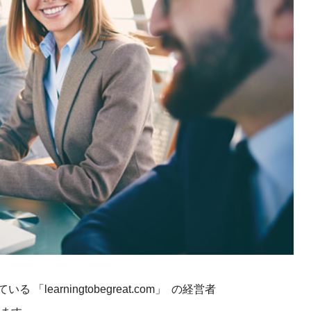
課題を特定。個別フィ
スキルを定着
セキュリティー
業トレーニングといっ
ジネスプレゼンに最適
Tスピーチ練習
題
別フィードバックで練習
に高め、スキルアップ
デオ
ル講師の動画をワンクリ
企業研修やマニュアル
を削減
している
「learningtobegreat.com」
の経営者