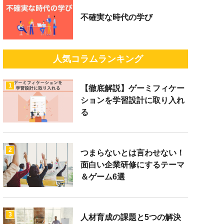
不確実な時代の学び
人気コラムランキング
1
【徹底解説】ゲーミフィケー
ションを学習設計に取り入れ
る
2
つまらないとは言わせない！
面白い企業研修にするテーマ
＆ゲーム6選
3
人材育成の課題と5つの解決