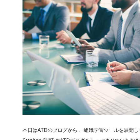
マネジメント
成を支援
ISO認証取得済み。最高水準のセキュリティ体制
ードバックで
AI人材育成：次世代トップセー
uShow
ルス育成
製品紹介や営
営業担当者のAI活用力を高め、成
た、重要なビ
約率向上を実現
化されたPP
AI人材育成：ビジネスライティ
UMU AI課
ング
AIによる個
AI時代の全ビジネスパーソン必須
の質を飛躍的
のコアスキル。 ドラフト作成を自動
を実現
化し、業務スピードを加速
UMU AIビ
AI人材育成：タイムマネジメント
AIバーチャ
AIでタスクの優先順位を瞬時に判
ックで作成。
断。 時間の管理からエネルギーの
作成の手間
管理へ
本日はATDのブログから 、組織学習ツールを展開
uAsk
AI人材育成：プロジェクトマネ