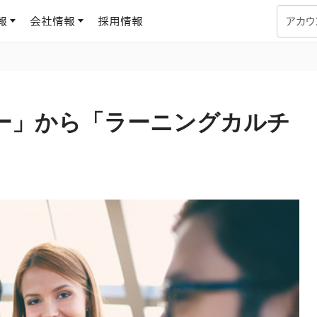
報
会社情報
採用情報
アカウ
企業学習
UMUコラム
専門家がAIや組織開発を深掘り解説する、実践に役立つ
ー」から「ラーニングカルチ
ラーニングプラットフォーム
す
基づくAIロープレで、
を再現可能な組織成果
データセンター
よくある質問
サービスのご利用方法や料金など、多く寄せられるご質問
ます
OJTの教育と学習
トレーニングによる、効
ターンの習得。マネー
力から、営業担当者
アセスメント
化までを網羅
ト Dojo
ラーニングサークル
対話シミュレーションで