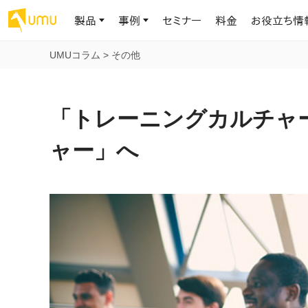
製品
事例
セミナー
料金
お役立ち情
UMUコラム
>
その他
AIリテラシー
UMU AI
導入事例
お役立ち資料
会社概要
AIリテラシーコース
お客様の課題解決のプロセスと成果を、インタビュー記事でご紹介し
AI活用や人材育成に役立つ、課題解決のための資料を無料でご提
世界203カ国・国内28,000社以上の導入実績と基本情報
AIロープレ
「トレーニングカルチャ
ます
供します
大規模言語モデル時代のAIリテラ
学習の科学に
シー養成オンラインコース
現場スキル
ャー」へ
私たちについて
へ
お客様の声
お知らせ
ミッション・ビジョン、社名に込められた想い
プロンプトリテラシーのミニコ
UMUをご利用中のお客様から寄せられた、リアルなご感想や喜びの
イベントやプレスリリースなど、UMUに関する最新の公式情報をお届
声です
けします
Chatbot
ース
代表メッセージ
AIとの対話
わずか1時間で、初学者から専門家
AI時代に、人間の可能性を拡張する。学びと人的資本の未来
果的な会話パ
まで。AIを使いこなすプロンプトリテ
導入企業一覧
UMUコースマーケット
ジャーの指導
ラシーの習得
2.8万社以上が導入した信頼と実績の一覧を、こちらでご覧いただけ
プロが作成した質の高い研修コースを購入し、即座に自社で導入で
の交渉力強
代表・顧問
ます。
きます
代表と各分野の顧問・アドバイザーをご紹介
AIリテラシー アセスメント
AI マネジメン
企業のAIリテラシーを可視化し、組
AI部下との
織変革を推進する人材の発掘・育
セキュリティ