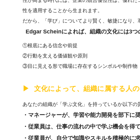
性が高まる時代には、企業の競合優位性は、優れた
性を適用することから生まれます。
だから、「学び」についてより賢く、敏捷になり、
Edgar Scheinによれば、組織の文化に
①根底にある信念や前提
②行動を支える価値観や原則
③目に見える形で職場に存在するシンボルや制作物
文化によって、組織に属する人の
あなたの組織が「学ぶ文化」を持っているか以下の
・マネージャーが、学習や能力開発を部下に
・従業員は、仕事の流れの中で学ぶ機会を得
・従業員が、自分で知識やスキルを積極的に