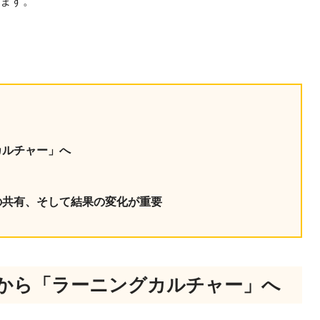
きます。
産を活用し、社員か
答する専属のAIアシ
ジェスチャー課題
レゼンに効果的なジェ
化した実践トレーニン
カルチャー」へ
ols
？
シナリオに最適化され
のAIネイティブツール
の共有、そして結果の変化が重要
から「ラーニングカルチャー」へ