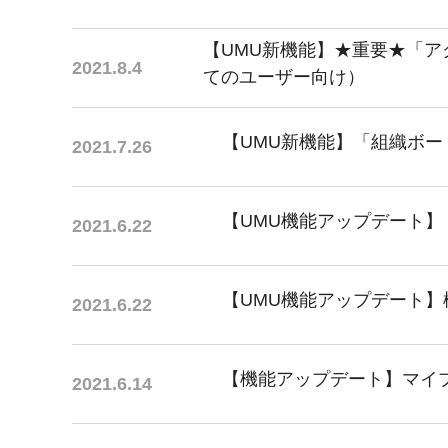
マネジメント
成を支援
ISO認証取得済み。最高水準のセキュリティ体制
ードバックで
【UMU新機能】★重要★「
2021.8.4
AI人材育成：次世代トップセー
てのユーザー向け）
uShow
ルス育成
製品紹介や営
営業担当者のAI活用力を高め、成
た、重要なビ
約率向上を実現
【UMU新機能】「組織ボ
2021.7.26
化されたPP
AI人材育成：ビジネスライティ
UMU AI課
ング
【UMU機能アップデート
2021.6.22
AIによる個
AI時代の全ビジネスパーソン必須
の質を飛躍的
のコアスキル。 ドラフト作成を自動
を実現
化し、業務スピードを加速
【UMU機能アップデート】
2021.6.22
UMU AIビ
AI人材育成：タイムマネジメント
AIバーチャ
AIでタスクの優先順位を瞬時に判
ックで作成。
断。 時間の管理からエネルギーの
【機能アップデート】マイ
2021.6.14
作成の手間
管理へ
uAsk
AI人材育成：プロジェクトマネ