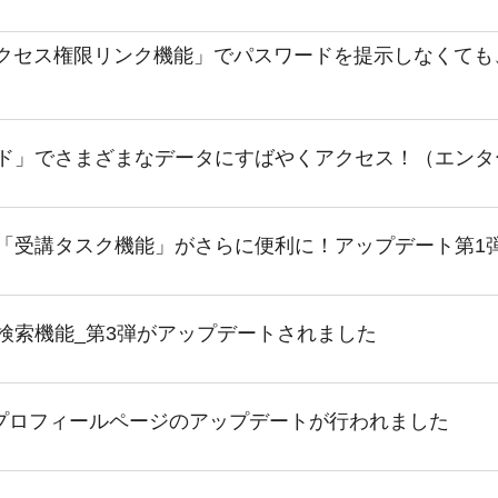
課題を特定。個別フィ
スキルを定着
セキュリティー
アクセス権限リンク機能」でパスワードを提示しなくて
業トレーニングといっ
ジネスプレゼンに最適
ード」でさまざまなデータにすばやくアクセス！（エン
Tスピーチ練習
題
】「受講タスク機能」がさらに便利に！アップデート第1
別フィードバックで練習
に高め、スキルアップ
検索機能_第3弾がアップデートされました
デオ
ル講師の動画をワンクリ
企業研修やマニュアル
プロフィールページのアップデートが行われました
を削減