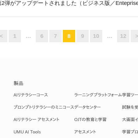
2弾がアップデートされました（ビジネス版／Entepris
産を活用し、社員か
答する専属のAIアシ
ジェスチャー課題
<
1
…
6
7
8
9
10
…
12
レゼンに効果的なジェ
化した実践トレーニン
ols
シナリオに最適化され
製品
のAIネイティブツール
AIリテラシーコース
ラーニングプラットフォーム
学習ツ
プロンプトリテラシーのミニコース
データセンター
試験を
AIリテラシー アセスメント
OJTの教育と学習
大画面イ
UMU AI Tools
アセスメント
学習プロ