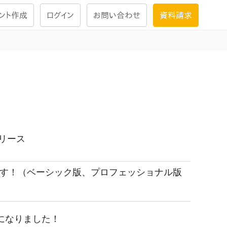
ント作成
ログイン
お問い合わせ
資料請求
学習設計
ナレッジで
学習ツール
試験を受ける
にお答えし
リース
大画面インタラクション
ます！（ベーシック版、プロフェッショナル版
学習プログラム
になりました！