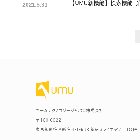
【UMU新機能】検索機能_第
2021.5.31
社内の情報資
ジメント
らの質問に回
AIでステークホルダー分析を行い、
スタント
戦略を立案。組織を巻き込み、成果
を出す推進力を養う
UMU AI
スピーチやプ
AI人材育成：HRエンパワーメ
スチャーに特
ント
グ
AIでオペレーション業務から解放。
人と向き合い、組織を変える戦略人
事へ
UMU AI To
あらゆる業務
た、100以上
ユームテクノロジージャパン株式会社
〒160-0022
東京都新宿区新宿 4-1-6 JR 新宿ミライナタワー 18 階