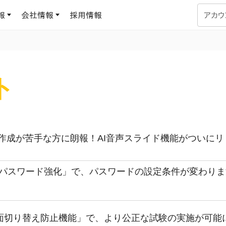
報
会社情報
採用情報
アカウ
企業学習
UMUコラム
ト
専門家がAIや組織開発を深掘り解説する、実践に役立つ
ラーニングプラットフォーム
す
基づくAIロープレで、
を再現可能な組織成果
データセンター
よくある質問
サービスのご利用方法や料金など、多く寄せられるご質問
作成が苦手な方に朗報！AI音声スライド機能がついにリ
ます
OJTの教育と学習
トレーニングによる、効
ターンの習得。マネー
「パスワード強化」で、パスワードの設定条件が変わり
力から、営業担当者
アセスメント
化までを網羅
ト Dojo
ラーニングサークル
面切り替え防止機能」で、より公正な試験の実施が可能
対話シミュレーションで