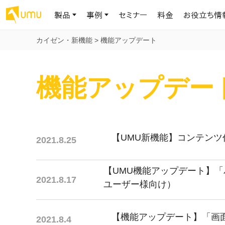
製品
事例
セミナー
料金
お役立ち情
カイゼン・新機能
>
機能アップデート
AIリテラシー
UMU AI
導入事例
お役立ち資料
会社概要
機能アップデー
AIリテラシーコース
お客様の課題解決のプロセスと成果を、インタビュー記事でご紹介し
AI活用や人材育成に役立つ、課題解決のための資料を無料でご提
世界203カ国・国内28,000社以上の導入実績と基本情報
AIロープレ
ます
供します
大規模言語モデル時代のAIリテラ
学習の科学に
シー養成オンラインコース
現場スキル
私たちについて
へ
お客様の声
お知らせ
ミッション・ビジョン、社名に込められた想い
プロンプトリテラシーのミニコ
UMUをご利用中のお客様から寄せられた、リアルなご感想や喜びの
イベントやプレスリリースなど、UMUに関する最新の公式情報をお届
【UMU新機能】コンテンツ
声です
けします
2021.8.25
Chatbot
ース
代表メッセージ
AIとの対話
わずか1時間で、初学者から専門家
AI時代に、人間の可能性を拡張する。学びと人的資本の未来
果的な会話パ
まで。AIを使いこなすプロンプトリテ
導入企業一覧
UMUコースマーケット
【UMU機能アップデート】
ジャーの指導
ラシーの習得
2.8万社以上が導入した信頼と実績の一覧を、こちらでご覧いただけ
プロが作成した質の高い研修コースを購入し、即座に自社で導入で
2021.8.17
の交渉力強
ユーザー様向け）
代表・顧問
ます。
きます
代表と各分野の顧問・アドバイザーをご紹介
AIリテラシー アセスメント
AI マネジメン
企業のAIリテラシーを可視化し、組
【機能アップデート】「画
2021.8.4
AI部下との
織変革を推進する人材の発掘・育
セキュリティ