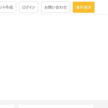
ント作成
ログイン
お問い合わせ
資料請求
学習設計
ナレッジで
学習ツール
試験を受ける
にお答えし
大画面インタラクション
学習プログラム