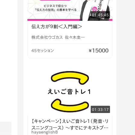
01:45:45
伝え方が９割＜入門編＞
株式会社ウゴカス
佐々木圭一
15000
45セッション
¥
01:33:17
【キャンペーン】えいご音トレ1（発音・リ
スニングコース） 〜すでにテキストブッ
hayaenglish8
クをお持ちの方〜