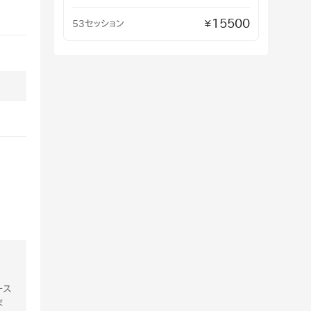
15500
53セッション
¥
ース
ま