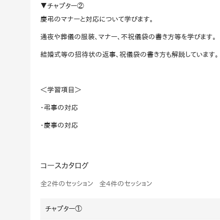
▼チャプター②
社内の情報資
ジメント
らの質問に回
慶弔のマナーと対応について学びます。
AIでステークホルダー分析を行い、
スタント
戦略を立案。組織を巻き込み、成果
通夜や葬儀の服装、マナー、不祝儀袋の書き方等を学びます。
を出す推進力を養う
UMU AI
結婚式等の招待状の返事、祝儀袋の書き方も解説しています。
スピーチやプ
AI人材育成：HRエンパワーメ
スチャーに特
ント
グ
＜学習項目＞
AIでオペレーション業務から解放。
人と向き合い、組織を変える戦略人
・弔事の対応
事へ
UMU AI To
あらゆる業務
・慶事の対応
た、100以上
コースカタログ
全2件のセッション
全4件のセッション
チャプター①