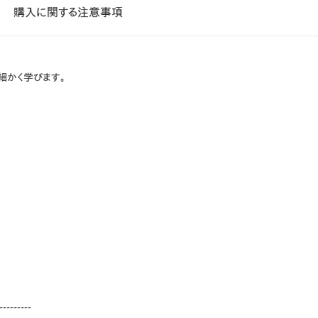
課題を特定。個別フィ
購入に関する注意事項
スキルを定着
セキュリティー
細かく学びます。
業トレーニングといっ
ジネスプレゼンに最適
Tスピーチ練習
題
別フィードバックで練習
に高め、スキルアップ
デオ
ル講師の動画をワンクリ
企業研修やマニュアル
を削減
---------