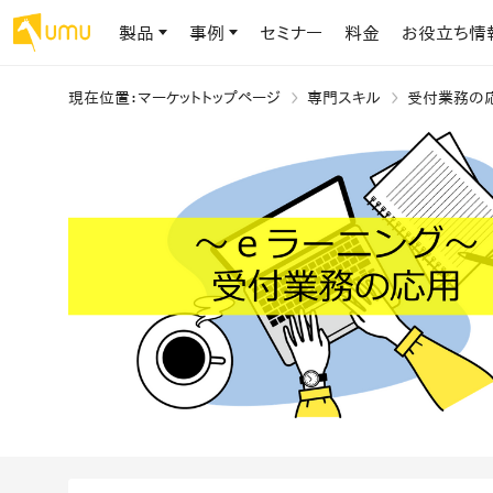
製品
事例
セミナー
料金
お役立ち情
現在位置
：
マーケットトップページ
専門スキル
受付業務の
AIリテラシー
UMU AI
導入事例
お役立ち資料
会社概要
AIリテラシーコース
お客様の課題解決のプロセスと成果を、インタビュー記事でご紹介し
AI活用や人材育成に役立つ、課題解決のための資料を無料でご提
世界203カ国・国内28,000社以上の導入実績と基本情報
AIロープレ
ます
供します
大規模言語モデル時代のAIリテラ
学習の科学に
シー養成オンラインコース
現場スキル
私たちについて
へ
お客様の声
お知らせ
ミッション・ビジョン、社名に込められた想い
プロンプトリテラシーのミニコ
UMUをご利用中のお客様から寄せられた、リアルなご感想や喜びの
イベントやプレスリリースなど、UMUに関する最新の公式情報をお届
声です
けします
Chatbot
ース
代表メッセージ
AIとの対話
わずか1時間で、初学者から専門家
AI時代に、人間の可能性を拡張する。学びと人的資本の未来
果的な会話パ
まで。AIを使いこなすプロンプトリテ
導入企業一覧
UMUコースマーケット
ジャーの指導
ラシーの習得
2.8万社以上が導入した信頼と実績の一覧を、こちらでご覧いただけ
プロが作成した質の高い研修コースを購入し、即座に自社で導入で
の交渉力強
代表・顧問
ます。
きます
代表と各分野の顧問・アドバイザーをご紹介
AIリテラシー アセスメント
AI マネジメン
企業のAIリテラシーを可視化し、組
AI部下との
織変革を推進する人材の発掘・育
セキュリティ