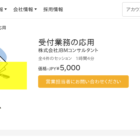
報
会社情報
採用情報
アカウ
応用
企業学習
受付業務の応用
UMUコラム
専門家がAIや組織開発を深掘り解説する、実践に役立つ
株式会社JBMコンサルタント
ラーニングプラットフォーム
す
基づくAIロープレで、
全4件のセッション
1時間
4分
を再現可能な組織成果
5,000
価格
：
JPY￥
データセンター
よくある質問
サービスのご利用方法や料金など、多く寄せられるご質問
営業担当者にお問い合わせください
ます
OJTの教育と学習
トレーニングによる、効
ターンの習得。マネー
力から、営業担当者
アセスメント
化までを網羅
ト Dojo
ラーニングサークル
対話シミュレーションで