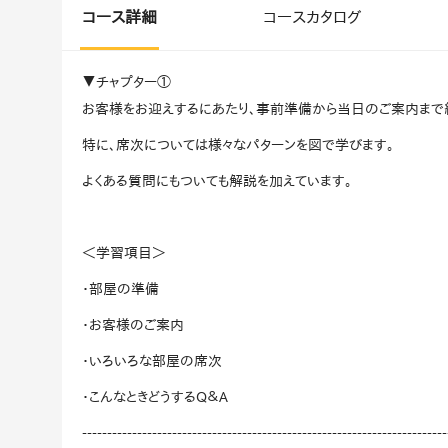
マネジメント
成を支援
コース詳細
コースカタログ
ISO認証取得済み。最高水準のセキュリティ体制
ードバックで
AI人材育成：次世代トップセー
▼チャプター①
uShow
ルス育成
お客様をお迎えするにあたり、事前準備から当日のご案内まで
製品紹介や営
営業担当者のAI活用力を高め、成
た、重要なビ
約率向上を実現
特に、席次については様々なパターンを図で学びます。
化されたPP
よくある質問にもついても解説を加えています。
AI人材育成：ビジネスライティ
UMU AI課
ング
AIによる個
AI時代の全ビジネスパーソン必須
の質を飛躍的
＜学習項目＞
のコアスキル。 ドラフト作成を自動
を実現
化し、業務スピードを加速
・部屋の準備
UMU AIビ
・お客様のご案内
AI人材育成：タイムマネジメント
AIバーチャ
AIでタスクの優先順位を瞬時に判
・いろいろな部屋の席次
ックで作成。
断。 時間の管理からエネルギーの
作成の手間
管理へ
・こんなときどうするQ＆A
-------------------------------------------------------------------------
uAsk
AI人材育成：プロジェクトマネ