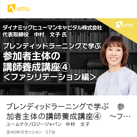
ブレンディッドラーニングで学ぶ 参
加者主体の講師養成講座④ 〜ファ
ユームテクノロジージャパン
中村 文子
シリテーション編〜
全40件のセッション
57分