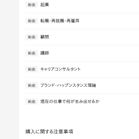
起業
動画
社内の情報資
ジメント
らの質問に回
AIでステークホルダー分析を行い、
スタント
戦略を立案。組織を巻き込み、成果
転職・再就職・再雇用
動画
を出す推進力を養う
UMU AI
顧問
動画
スピーチやプ
AI人材育成：HRエンパワーメ
スチャーに特
ント
講師
動画
グ
AIでオペレーション業務から解放。
人と向き合い、組織を変える戦略人
キャリアコンサルタント
事へ
動画
UMU AI To
あらゆる業務
た、100以上
ブランド・ハップンスタンス理論
動画
現在の仕事で何が生み出せるか
動画
購入に関する注意事項