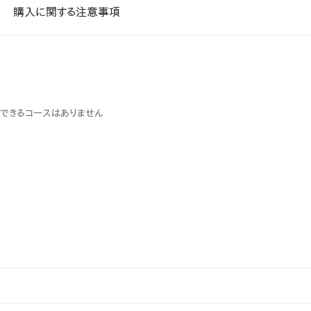
課題を特定。個別フィ
購入に関する注意事項
スキルを定着
セキュリティー
業トレーニングといっ
ジネスプレゼンに最適
Tスピーチ練習
できるコースはありません
題
別フィードバックで練習
に高め、スキルアップ
デオ
ル講師の動画をワンクリ
企業研修やマニュアル
を削減