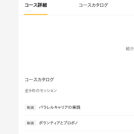
マネジメント
成を支援
コース詳細
コースカタログ
ISO認証取得済み。最高水準のセキュリティ体制
ードバックで
AI人材育成：次世代トップセー
uShow
ルス育成
製品紹介や営
営業担当者のAI活用力を高め、成
た、重要なビ
約率向上を実現
化されたPP
紹介
AI人材育成：ビジネスライティ
UMU AI課
ング
AIによる個
AI時代の全ビジネスパーソン必須
の質を飛躍的
のコアスキル。 ドラフト作成を自動
コースカタログ
を実現
化し、業務スピードを加速
全9件のセッション
UMU AIビ
AI人材育成：タイムマネジメント
AIバーチャ
AIでタスクの優先順位を瞬時に判
パラレルキャリアの実践
動画
ックで作成。
断。 時間の管理からエネルギーの
作成の手間
管理へ
ボランティアとプロボノ
動画
uAsk
AI人材育成：プロジェクトマネ