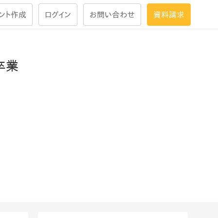
ント作成
ログイン
お問い合わせ
資料請求
学習設計
卒業
ナレッジで
学習ツール
試験を受ける
にお答えし
大画面インタラクション
学習プログラム