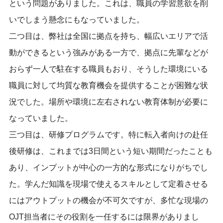
という問題がありました。これは、職員の学習意欲を削
いでしまう懸念に
もなっていました
。
二つ目は
、
弊社は
全国
に
拠点
を持ち、幅広いエリアで活
動ができるという強みがある一方で、拠点に先輩などが
おらず
一人で駐在する職員もおり、そうした環境にいる
職員に対して均質な教育機会を提供することが困難な状
況でした。場所や環境に左右されない教育体制
が必要に
なっていました
。
三つ目は、研修プログラムです。
特に転入者向け
の赴任
後研修
は
、これまでは3日間という短い期間だったことも
あり、
インプットが中心の一方的な形式になりがちでし
た。学んだ知識を現場で使えるスキルとして定着させる
にはアウトプットの機会が不可欠ですが、多忙な現場の
OJT担当者にその役割を一任するには限界があり
まし