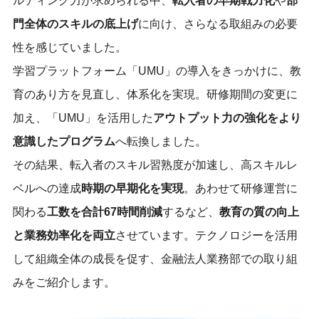
ルティング力が求められる中、
転入者
の早期戦力化
や
部
門全体
のスキル
の底上げ
に向け、さらなる取組みの必要
性を感じていました。
学習プラットフォーム「UMU」の導入
をきっかけ
に、
教
育
のあり方を見直し
、体系化を実現
。
研修期間の変更に
加え、「UMU」を活用した
アウトプット
力の強化をより
意識した
プログラム
へ転換しました。
その結果、転入者のスキル習熟度が加速し、高スキルレ
ベル
へ
の達成
時期の早期化を実現
。あわせて研修運営に
関わる
工数を合計67時間削減
するなど、
教育の質の向上
と業務効率化を両立
させています。テクノロジーを活用
して組織全体の成長を促す、金融法人業務部での取り組
みをご紹介します。