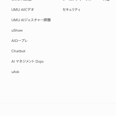
産を活用し、社員か
答する専属のAIアシ
UMU AIビデオ
セキュリティ
UMU AIジェスチャー課題
ジェスチャー課題
uShow
レゼンに効果的なジェ
化した実践トレーニン
AIロープレ
Chatbot
ols
AI マネジメント Dojo
シナリオに最適化され
のAIネイティブツール
uAsk