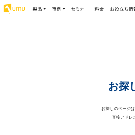
製品
事例
セミナー
料金
お役立ち情
AIリテラシー
UMU AI
導入事例
お役立ち資料
会社概要
AIリテラシーコース
お客様の課題解決のプロセスと成果を、インタビュー記事でご紹介し
AI活用や人材育成に役立つ、課題解決のための資料を無料でご提
世界203カ国・国内28,000社以上の導入実績と基本情報
AIロープレ
ます
供します
大規模言語モデル時代のAIリテラ
学習の科学に
シー養成オンラインコース
現場スキル
私たちについて
へ
お客様の声
お知らせ
ミッション・ビジョン、社名に込められた想い
プロンプトリテラシーのミニコ
UMUをご利用中のお客様から寄せられた、リアルなご感想や喜びの
イベントやプレスリリースなど、UMUに関する最新の公式情報をお届
お探
声です
けします
Chatbot
ース
代表メッセージ
AIとの対話
わずか1時間で、初学者から専門家
AI時代に、人間の可能性を拡張する。学びと人的資本の未来
果的な会話パ
まで。AIを使いこなすプロンプトリテ
導入企業一覧
UMUコースマーケット
ジャーの指導
ラシーの習得
2.8万社以上が導入した信頼と実績の一覧を、こちらでご覧いただけ
プロが作成した質の高い研修コースを購入し、即座に自社で導入で
お探しのページは
の交渉力強
代表・顧問
ます。
きます
直接アドレ
代表と各分野の顧問・アドバイザーをご紹介
AIリテラシー アセスメント
AI マネジメン
企業のAIリテラシーを可視化し、組
AI部下との
織変革を推進する人材の発掘・育
セキュリティ