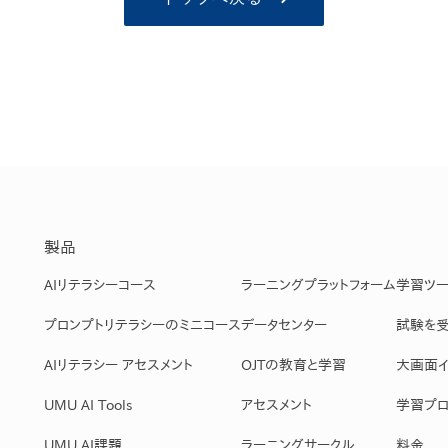
課題を特定。個別フィ
スキルを定着
セキュリティー
業トレーニングといっ
ジネスプレゼンに最適
Tスピーチ練習
題
別フィードバックで練習
製品
に高め、スキルアップ
AIリテラシーコース
ラーニングプラットフォーム
学習ツ
デオ
プロンプトリテラシーのミニコース
データセンター
試験を
ル講師の動画をワンクリ
AIリテラシー アセスメント
OJTの教育と学習
大画面イ
企業研修やマニュアル
を削減
UMU AI Tools
アセスメント
学習プロ
UMU AI課題
ラーニングサークル
料金