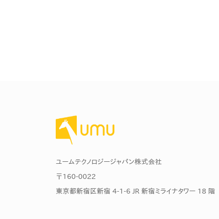
マネジメント
成を支援
ISO認証取得済み。最高水準のセキュリティ体制
ードバックで
AI人材育成：次世代トップセー
uShow
ルス育成
製品紹介や営
営業担当者のAI活用力を高め、成
た、重要なビ
約率向上を実現
化されたPP
AI人材育成：ビジネスライティ
UMU AI課
ング
AIによる個
AI時代の全ビジネスパーソン必須
の質を飛躍的
のコアスキル。 ドラフト作成を自動
を実現
化し、業務スピードを加速
UMU AIビ
AI人材育成：タイムマネジメント
ユームテクノロジージャパン株式会社
AIバーチャ
AIでタスクの優先順位を瞬時に判
〒160-0022
ックで作成。
断。 時間の管理からエネルギーの
作成の手間
東京都新宿区新宿 4-1-6 JR 新宿ミライナタワー 18 階
管理へ
uAsk
AI人材育成：プロジェクトマネ