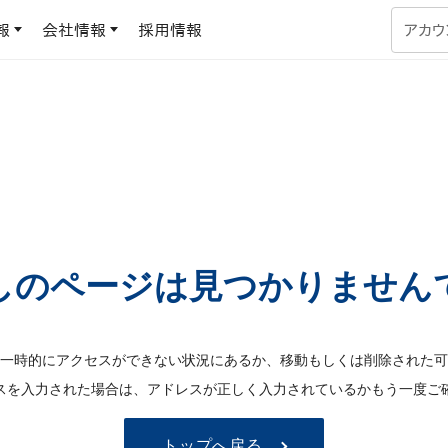
報
会社情報
採用情報
アカウ
企業学習
UMUコラム
専門家がAIや組織開発を深掘り解説する、実践に役立つ
ラーニングプラットフォーム
す
基づくAIロープレで、
を再現可能な組織成果
データセンター
よくある質問
サービスのご利用方法や料金など、多く寄せられるご質問
しのページは見つかりません
ます
OJTの教育と学習
トレーニングによる、効
ターンの習得。マネー
力から、営業担当者
アセスメント
一時的にアクセスができない状況にあるか、移動もしくは削除された可
化までを網羅
スを入力された場合は、アドレスが正しく入力されているかもう一度ご
ト Dojo
ラーニングサークル
対話シミュレーションで
トップへ戻る