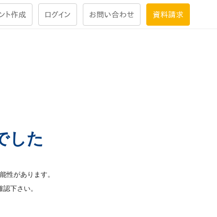
ント作成
ログイン
お問い合わせ
資料請求
学習設計
ナレッジで
学習ツール
試験を受ける
にお答えし
でした
大画面インタラクション
学習プログラム
能性があります。
確認下さい。