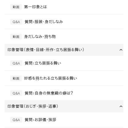
第一印象とは
動画
質問：服装・身だしなみ
Q&A
身だしなみ・持ち物
動画
印象管理（表情・目線・所作・立ち居振る舞い）
›
質問：立ち居振る舞い
Q&A
好感を持たれる立ち居振る舞い
動画
質問：自身の無意識の癖は？
Q&A
印象管理（おじぎ・挨拶・返事）
›
質問：お辞儀・挨拶
Q&A