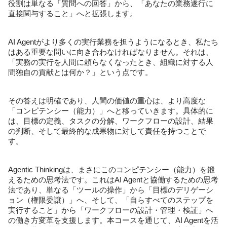
役割は単なる「質問への回答」から、「あなたの業務遂行に
直接関与すること」へと拡張します。
AI Agentがより多くの実行業務を担うようになるとき、私たち
はある重要な問いに向き合わなければなりません。それは、
「実務の実行を人間に頼らなくなったとき、組織に対する人
間独自の貢献とは何か？」という点です。
その答えは明確であり、人間の価値の重心は、より高度な
「コンピテンシー（能力）」へと移っていきます。具体的に
は、目標の定義、タスクの分解、ワークフローの設計、結果
の判断、そして最終的な成果物に対して責任を持つことで
す。
Agentic Thinkingは、まさにこのコンピテンシー（能力）を鍛
えるための思考法です。これはAI Agentと協働するための思考
法であり、単なる「ツールの操作」から「目標のデリゲーシ
ョン（権限委譲）」へ、そして、「自らすべてのステップを
実行すること」から「ワークフローの設計・管理・検証」へ
の働き方変革を支援します。本コースを通じて、AI Agentを活