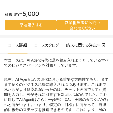
5,000
価格
：
JPY￥
営業担当者にお問い
早速購入する
合わせください
コース詳細
コースカタログ
購入に関する注意事項
本コースは、AI Agent時代に足を踏み入れようとしているすべ
てのビジネスパーソンを対象としています。
現在、AI AgentはAIの進化における重要な方向性であり、ます
ます多くのビジネス現場に導入されつつあります。これまで
私たちがより馴染み深かったのは、チャット画面で人間が質
問を入力し、AIがそれに回答するChatbot型のAIでした。これ
に対してAI Agentはさらに一歩先に進み、実際のタスクの実行
へと向かいます。つまり、特定の「目標」に向かって、自律
的に複数のステップを推進できるのです。これにより、AIの