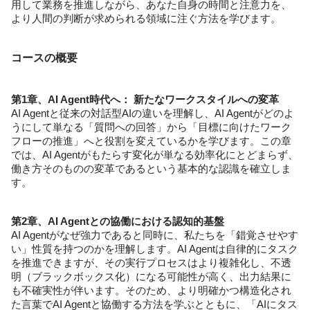
用して業務を推進しながら、あなた自身の時間と注意力を、
より人間の判断が求められる領域に注ぐ方法を学びます。
コースの概要
第1章、AI Agent時代へ： 新たなワークスタイルへの変革
AI Agentと従来の対話型AIの違いを理解し、AI Agentがどのよ
うにして単なる「質問への回答」から「目標に向けたワーク
フローの推進」へと役割を変えているかを学びます。この章
では、AI Agentがもたらす変化が単なる効率化にとどまらず、
働き方そのものの変革であるという基本的な認識を確立しま
す。
第2章、AI Agentとの協働における認知的基盤
AI Agentがなぜ強力であると同時に、私たちを「錯覚させやす
い」性質を持つのかを理解します。AI Agentは自律的にタスク
を推進できますが、その実行プロセスはより複雑化し、不透
明（ブラックボックス化）になる可能性が高く、出力結果に
も不確実性が伴います。そのため、より明確かつ構造化され
た言葉でAI Agentと協働する方法を学ぶとともに、「AIにタス