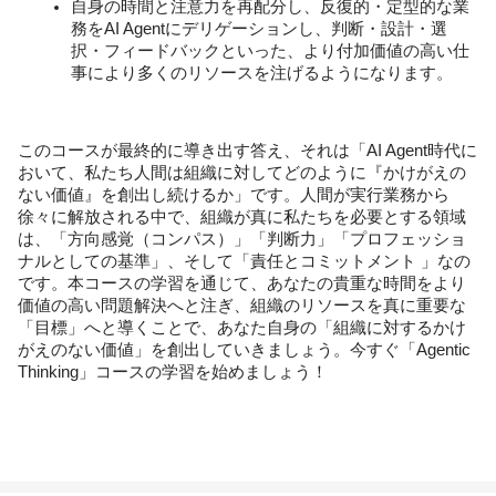
自身の時間と注意力を再配分し、反復的・定型的な業
務をAI Agentにデリゲーションし、判断・設計・選
択・フィードバックといった、より付加価値の高い仕
事により多くのリソースを注げるようになります。
このコースが最終的に導き出す答え、それは「AI Agent時代に
おいて、私たち人間は組織に対してどのように『かけがえの
ない価値』を創出し続けるか」です。人間が実行業務から
徐々に解放される中で、組織が真に私たちを必要とする領域
は、「方向感覚（コンパス）」「判断力」「プロフェッショ
ナルとしての基準」、そして「責任とコミットメント 」なの
です。本コースの学習を通じて、あなたの貴重な時間をより
価値の高い問題解決へと注ぎ、組織のリソースを真に重要な
「目標」へと導くことで、あなた自身の「組織に対するかけ
がえのない価値」を創出していきましょう。今すぐ「Agentic 
Thinking」コースの学習を始めましょう！