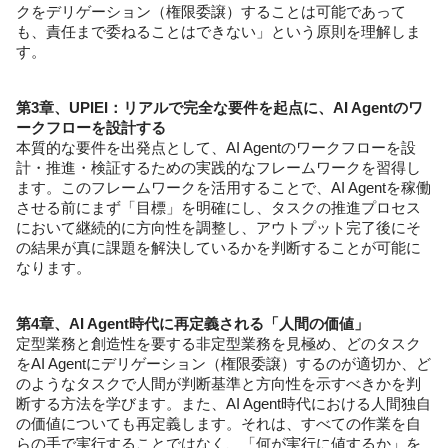
クをデリゲーション（権限委譲）することは可能であって
も、責任まで委ねることはできない」という原則を理解しま
す。
第3章、UPIEI：リアルで完全な要件を起点に、AI Agentのワ
ークフローを設計する
本質的な要件を出発点として、AI Agentのワークフローを設
計・推進・検証するための実践的なフレームワークを習得し
ます。このフレームワークを活用することで、AI Agentを稼働
させる前にまず「目標」を明確にし、タスクの推進プロセス
において継続的に方向性を調整し、アウトプット完了後にそ
の結果が真に課題を解決しているかを判断することが可能に
なります。
第4章、AI Agent時代に再定義される「人間の価値」
定型業務と創造性を要する非定型業務を見極め、どのタスク
をAI Agentにデリゲーション（権限委譲）するのが適切か、ど
のようなタスクで人間が判断基準と方向性を示すべきかを判
断する方法を学びます。また、AI Agent時代における人間独自
の価値についても再定義します。それは、すべての作業を自
らの手で実行することではなく、「何が実行に値するか」を