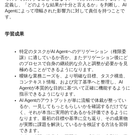
定義し、「どのような結果が十分と言えるか」を判断し、AI 
Agentによって増幅された影響力に対して責任を持つことで
す。
学習成果
特定のタスクがAI Agentへのデリゲーション（権限委
譲）に適しているか否か、またデリゲーション後にど
のプロセスで自身の継続的な介入と調整が必要かを見
極めることができるようになります。
曖昧な業務ニーズを、より明確な目標、タスク構造、
コンテキスト情報、および完了基準へと整理し、AI 
Agentが本質的な目的に基づいて正確に機能するように
指示できるようになります。
AI Agentのアウトプットが単に流暢で体裁が整ってい
るか、一見してもっともらしいかを確認するだけでな
く、それが本当に実用的であるかを評価できるように
なります。最初の目標や基準に立ち返り、その成果物
が実際に課題を解決しているかを検証する方法を習得
できます。