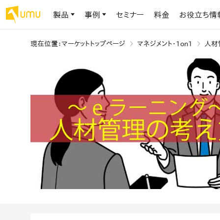
製品
事例
セミナー
料金
お役立ち情
現在位置
：
マーケットトップページ
マネジメント・1on1
人材
AIリテラシー
UMU AI
導入事例
お役立ち資料
会社概要
AIリテラシーコース
お客様の課題解決のプロセスと成果を、インタビュー記事でご紹介し
AI活用や人材育成に役立つ、課題解決のための資料を無料でご提
世界203カ国・国内28,000社以上の導入実績と基本情報
AIロープレ
ます
供します
大規模言語モデル時代のAIリテラ
学習の科学に
シー養成オンラインコース
現場スキル
私たちについて
へ
お客様の声
お知らせ
ミッション・ビジョン、社名に込められた想い
プロンプトリテラシーのミニコ
UMUをご利用中のお客様から寄せられた、リアルなご感想や喜びの
イベントやプレスリリースなど、UMUに関する最新の公式情報をお届
声です
けします
Chatbot
ース
代表メッセージ
AIとの対話
わずか1時間で、初学者から専門家
AI時代に、人間の可能性を拡張する。学びと人的資本の未来
果的な会話パ
まで。AIを使いこなすプロンプトリテ
導入企業一覧
UMUコースマーケット
ジャーの指導
ラシーの習得
2.8万社以上が導入した信頼と実績の一覧を、こちらでご覧いただけ
プロが作成した質の高い研修コースを購入し、即座に自社で導入で
の交渉力強
代表・顧問
ます。
きます
代表と各分野の顧問・アドバイザーをご紹介
AIリテラシー アセスメント
AI マネジメン
企業のAIリテラシーを可視化し、組
AI部下との
織変革を推進する人材の発掘・育
セキュリティ