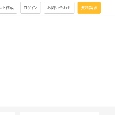
ント作成
ログイン
お問い合わせ
資料請求
学習設計
ナレッジで
学習ツール
試験を受ける
にお答えし
大画面インタラクション
学習プログラム