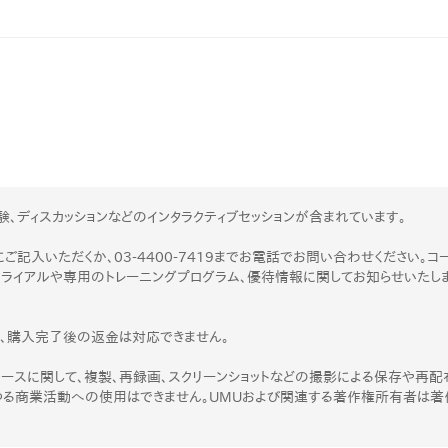
産を活用し、社員か
答する専属のAIアシ
ジェスチャー課題
レゼンに効果的なジェ
化した実践トレーニン
験、ディスカッションなどのインタラクティブセッションが含まれています。
ols
シナリオに最適化され
ご記入いただくか、03-4400-7419までお電話でお問い合わせください。コ
のAIネイティブツール
トライアルや専用のトレーニングプログラム、優待情報に関してお知らせいたし
で、購入完了後の返金は対応できません。
ースに関して、複製、再録画、スクリーンショットなどの撮影による保存や再配
ゆる商業活動への使用はできません。UMUおよび関連する著作権所有者は著