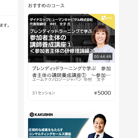
おすすめのコース
ます。
00:44:46
ブレンディッドラーニングで学ぶ 参加
者主体の講師養成講座① 〜参加者
ユームテクノロジージャパン
中村 文子
主体の研修理論編〜
5000
31セッション
¥