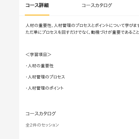
マネジメント
成を支援
コース詳細
コースカタログ
ISO認証取得済み。最高水準のセキュリティ体制
ードバックで
AI人材育成：次世代トップセー
人材の重要性、人材管理のプロセスとポイントについて学びます
uShow
ルス育成
ただ単にプロセスを回すだけでなく、動機づけが重要であること
製品紹介や営
営業担当者のAI活用力を高め、成
た、重要なビ
約率向上を実現
化されたPP
＜学習項目＞
AI人材育成：ビジネスライティ
UMU AI課
ング
・人材の重要性
AIによる個
AI時代の全ビジネスパーソン必須
・人材管理のプロセス
の質を飛躍的
のコアスキル。 ドラフト作成を自動
を実現
化し、業務スピードを加速
・人材管理のポイント
UMU AIビ
AI人材育成：タイムマネジメント
AIバーチャ
AIでタスクの優先順位を瞬時に判
コースカタログ
ックで作成。
断。 時間の管理からエネルギーの
作成の手間
管理へ
全2件のセッション
uAsk
AI人材育成：プロジェクトマネ