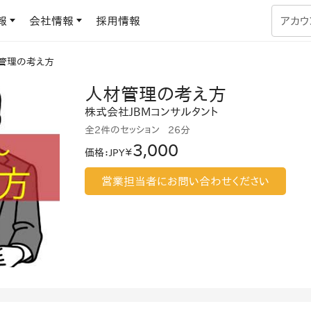
報
会社情報
採用情報
アカウ
管理の考え方
企業学習
人材管理の考え方
UMUコラム
専門家がAIや組織開発を深掘り解説する、実践に役立つ
株式会社JBMコンサルタント
ラーニングプラットフォーム
す
基づくAIロープレで、
全2件のセッション
26分
を再現可能な組織成果
3,000
価格
：
JPY￥
データセンター
よくある質問
サービスのご利用方法や料金など、多く寄せられるご質問
営業担当者にお問い合わせください
ます
OJTの教育と学習
トレーニングによる、効
ターンの習得。マネー
力から、営業担当者
アセスメント
化までを網羅
ト Dojo
ラーニングサークル
対話シミュレーションで