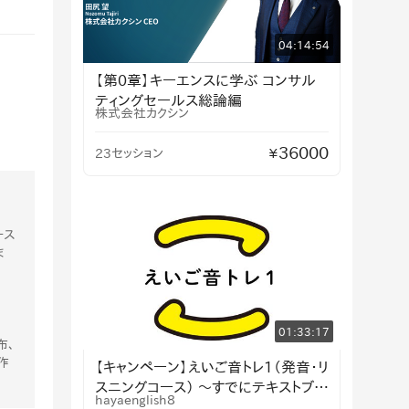
04:14:54
【第0章】キーエンスに学ぶ コンサル
ティングセールス総論編
株式会社カクシン
36000
23セッション
¥
ース
ま
01:33:17
布、
作
【キャンペーン】えいご音トレ1（発音・リ
スニングコース） 〜すでにテキストブッ
hayaenglish8
クをお持ちの方〜