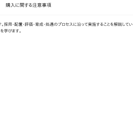
課題を特定。個別フィ
購入に関する注意事項
スキルを定着
セキュリティー
。採用・配置・評価・育成・処遇のプロセスに沿って実施することを解説してい
を学びます。
業トレーニングといっ
ジネスプレゼンに最適
Tスピーチ練習
題
別フィードバックで練習
に高め、スキルアップ
デオ
ル講師の動画をワンクリ
企業研修やマニュアル
を削減