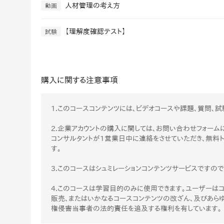
人材管理の考え方
動画
社内の情報資
ジメント
らの質問に回
AIでステークホルダー分析を行い、
スタント
【理解度確認テスト】
戦略を立案。組織を巻き込み、成果
試験
を出す推進力を養う
UMU AI
スピーチやプ
AI人材育成：HRエンパワーメ
スチャーに特
ント
購入に関する注意事項
グ
AIでオペレーション業務から解放。
人と向き合い、組織を変える戦略人
1.このコースコンテンツには、ビデオコースや課題、質問、試
事へ
UMU AI To
あらゆる業務
2.企業アカウントの購入に関しては、お問い合わせフォームに
た、100以上
コンサルタントが1営業日中に連絡をさせていただき、無料
す。
3.このコースはシュミレーションコンテンツサービスですの
4.このコースは学習目的のみに使用できます。ユーザーはコ
販売、またはいかなるコースコンテンツの改ざん、及びあら
権侵害当事者の法的責任を追及する権利を有しています。