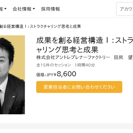
報
会社情報
採用情報
アカウ
創る経営構造Ⅰ：ストラクチャリング思考と成果
企業学習
成果を創る経営構造Ⅰ：スト
UMUコラム
専門家がAIや組織開発を深掘り解説する、実践に役立つ
ャリング思考と成果
ラーニングプラットフォーム
す
基づくAIロープレで、
株式会社アントレプレナーファクトリー
田尻 望
を再現可能な組織成果
全15件のセッション
1時間
40分
データセンター
よくある質問
8,600
価格
：
JPY￥
サービスのご利用方法や料金など、多く寄せられるご質問
ます
OJTの教育と学習
営業担当者にお問い合わせください
トレーニングによる、効
ターンの習得。マネー
力から、営業担当者
アセスメント
化までを網羅
ト Dojo
ラーニングサークル
対話シミュレーションで