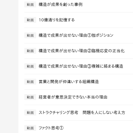
構造が成果を創った事例
動画
社内の情報資
ジメント
らの質問に回
AIでステークホルダー分析を行い、
スタント
戦略を立案。組織を巻き込み、成果
10億通りを記憶する
動画
を出す推進力を養う
UMU AI
構造で成果が出せない理由①枷ポジション
動画
スピーチやプ
AI人材育成：HRエンパワーメ
スチャーに特
ント
構造で成果が出せない理由②臨機応変の正当化
動画
グ
AIでオペレーション業務から解放。
人と向き合い、組織を変える戦略人
構造で成果が出せない理由③複雑に絡まる構造
事へ
動画
UMU AI To
あらゆる業務
た、100以上
営業と開発が仲違いする組織構造
動画
経営者が意思決定できない本当の理由
動画
ストラクチャリング思考 問題を人にしない考え方
動画
ファクト思考①
動画