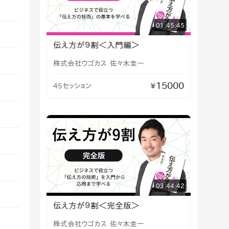
01:45:45
伝え方が９割＜入門編＞
株式会社ウゴカス
佐々木圭一
15000
45セッション
¥
03:44:42
伝え方が９割＜完全版＞
株式会社ウゴカス
佐々木圭一