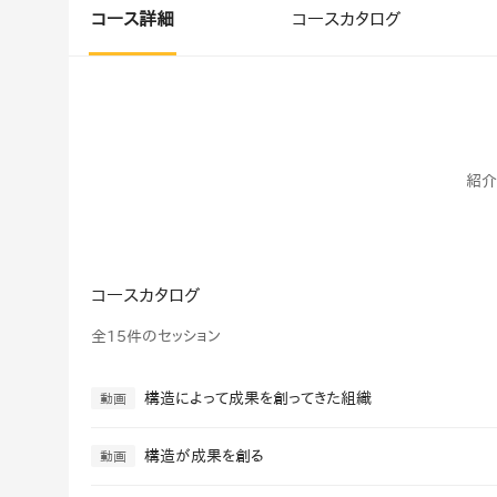
マネジメント
成を支援
コース詳細
コースカタログ
ISO認証取得済み。最高水準のセキュリティ体制
ードバックで
AI人材育成：次世代トップセー
uShow
ルス育成
製品紹介や営
営業担当者のAI活用力を高め、成
た、重要なビ
約率向上を実現
化されたPP
紹介
AI人材育成：ビジネスライティ
UMU AI課
ング
AIによる個
AI時代の全ビジネスパーソン必須
の質を飛躍的
のコアスキル。 ドラフト作成を自動
コースカタログ
を実現
化し、業務スピードを加速
全15件のセッション
UMU AIビ
AI人材育成：タイムマネジメント
AIバーチャ
AIでタスクの優先順位を瞬時に判
構造によって成果を創ってきた組織
動画
ックで作成。
断。 時間の管理からエネルギーの
作成の手間
管理へ
構造が成果を創る
動画
uAsk
AI人材育成：プロジェクトマネ