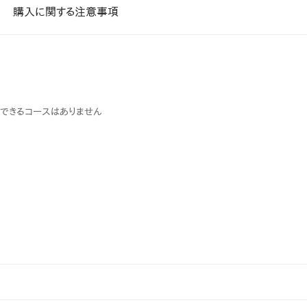
課題を特定。個別フィ
購入に関する注意事項
スキルを定着
セキュリティー
業トレーニングといっ
ジネスプレゼンに最適
Tスピーチ練習
できるコースはありません
題
別フィードバックで練習
に高め、スキルアップ
デオ
ル講師の動画をワンクリ
企業研修やマニュアル
を削減