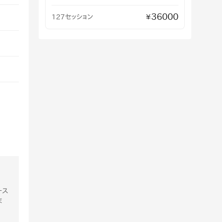
36000
127セッション
¥
ース
ま