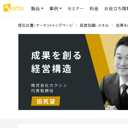
製品
事例
セミナー
料金
お役立ち情
現在位置
：
マーケットトップページ
経営知識・スキル
成果を
AIリテラシー
UMU AI
導入事例
お役立ち資料
会社概要
AIリテラシーコース
お客様の課題解決のプロセスと成果を、インタビュー記事でご紹介し
AI活用や人材育成に役立つ、課題解決のための資料を無料でご提
世界203カ国・国内28,000社以上の導入実績と基本情報
AIロープレ
ます
供します
大規模言語モデル時代のAIリテラ
学習の科学に
シー養成オンラインコース
現場スキル
私たちについて
へ
お客様の声
お知らせ
ミッション・ビジョン、社名に込められた想い
プロンプトリテラシーのミニコ
UMUをご利用中のお客様から寄せられた、リアルなご感想や喜びの
イベントやプレスリリースなど、UMUに関する最新の公式情報をお届
声です
けします
Chatbot
ース
代表メッセージ
AIとの対話
わずか1時間で、初学者から専門家
AI時代に、人間の可能性を拡張する。学びと人的資本の未来
果的な会話パ
まで。AIを使いこなすプロンプトリテ
導入企業一覧
UMUコースマーケット
ジャーの指導
ラシーの習得
2.8万社以上が導入した信頼と実績の一覧を、こちらでご覧いただけ
プロが作成した質の高い研修コースを購入し、即座に自社で導入で
の交渉力強
代表・顧問
ます。
きます
代表と各分野の顧問・アドバイザーをご紹介
AIリテラシー アセスメント
AI マネジメン
企業のAIリテラシーを可視化し、組
AI部下との
織変革を推進する人材の発掘・育
セキュリティ