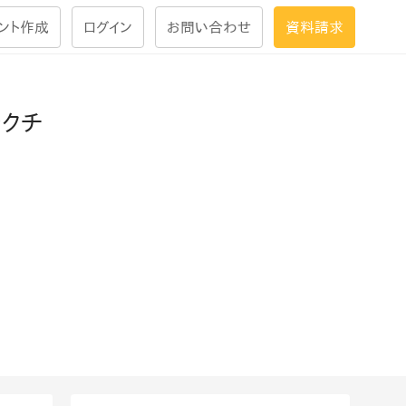
ント作成
ログイン
お問い合わせ
資料請求
学習設計
ラクチ
ナレッジで
学習ツール
試験を受ける
にお答えし
大画面インタラクション
学習プログラム