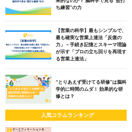
果的なのか？ 脳科学で見る“壁打
ち練習”の力
【営業の科学】最もシンプルで、
最も確実な営業上達法「反復の
力」－手続き記憶とスキーマ理論
が示す「プロの立ち回りを再現す
る営業上達法」
“とりあえず受けてる研修”は脳科
学的に時間のムダ！ 効果的な研
修とは？
人気コラムランキング
1