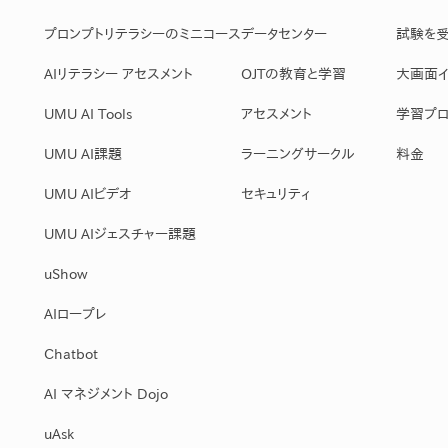
プロンプトリテラシーのミニコース
データセンター
試験を
AIリテラシー アセスメント
OJTの教育と学習
大画面イ
UMU AI Tools
アセスメント
学習プロ
UMU AI課題
ラーニングサークル
料金
UMU AIビデオ
セキュリティ
UMU AIジェスチャー課題
uShow
AIロープレ
Chatbot
AI マネジメント Dojo
uAsk