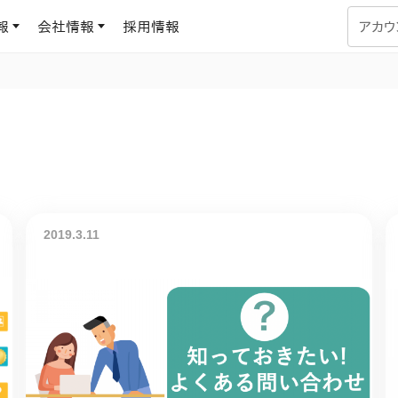
報
会社情報
採用情報
アカウ
企業学習
UMUコラム
専門家がAIや組織開発を深掘り解説する、実践に役立つ
ラーニングプラットフォーム
す
基づくAIロープレで、
を再現可能な組織成果
データセンター
よくある質問
サービスのご利用方法や料金など、多く寄せられるご質問
2019.3.11
ます
OJTの教育と学習
トレーニングによる、効
ターンの習得。マネー
力から、営業担当者
アセスメント
化までを網羅
ト Dojo
ラーニングサークル
対話シミュレーションで