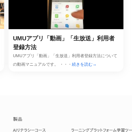
産を活用し、社員か
答する専属のAIアシ
ジェスチャー課題
UMUアプリ「動画」「生放送」利用者
レゼンに効果的なジェ
化した実践トレーニン
登録方法
UMUアプリ「動画」「生放送」利用者登録方法について
の動画マニュアルです。 ・・・
続きを読む→
ols
シナリオに最適化され
のAIネイティブツール
製品
AIリテラシーコース
ラーニングプラットフォーム
学習ツ