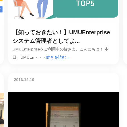
課題を特定。個別フィ
スキルを定着
セキュリティー
【知っておきたい！】UMUEnterprise
業トレーニングといっ
ジネスプレゼンに最適
システム管理者としてよ...
Tスピーチ練習
UMUEnterpriseをご利用中の皆さま、こんにちは！ 本
日、UMUEn・・・
続きを読む→
題
別フィードバックで練習
に高め、スキルアップ
2016.12.10
デオ
ル講師の動画をワンクリ
企業研修やマニュアル
を削減