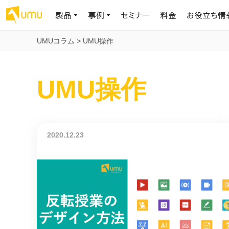
製品
事例
セミナー
料金
お役立ち情
UMUコラム
>
UMU操作
AIリテラシー
UMU AI
導入事例
お役立ち資料
会社概要
UMU操作
AIリテラシーコース
お客様の課題解決のプロセスと成果を、インタビュー記事でご紹介し
AI活用や人材育成に役立つ、課題解決のための資料を無料でご提
世界203カ国・国内28,000社以上の導入実績と基本情報
AIロープレ
ます
供します
大規模言語モデル時代のAIリテラ
学習の科学に
シー養成オンラインコース
現場スキル
私たちについて
へ
お客様の声
お知らせ
ミッション・ビジョン、社名に込められた想い
プロンプトリテラシーのミニコ
UMUをご利用中のお客様から寄せられた、リアルなご感想や喜びの
イベントやプレスリリースなど、UMUに関する最新の公式情報をお届
2020.12.23
声です
けします
Chatbot
ース
代表メッセージ
AIとの対話
わずか1時間で、初学者から専門家
AI時代に、人間の可能性を拡張する。学びと人的資本の未来
果的な会話パ
まで。AIを使いこなすプロンプトリテ
導入企業一覧
UMUコースマーケット
ジャーの指導
ラシーの習得
2.8万社以上が導入した信頼と実績の一覧を、こちらでご覧いただけ
プロが作成した質の高い研修コースを購入し、即座に自社で導入で
の交渉力強
代表・顧問
ます。
きます
代表と各分野の顧問・アドバイザーをご紹介
AIリテラシー アセスメント
AI マネジメン
企業のAIリテラシーを可視化し、組
AI部下との
織変革を推進する人材の発掘・育
セキュリティ