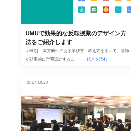
マネジメント
成を支援
ISO認証取得済み。最高水準のセキュリティ体制
ードバックで
AI人材育成：次世代トップセー
uShow
ルス育成
UMUで効果的な反転授業のデザイン方
製品紹介や営
営業担当者のAI活用力を高め、成
た、重要なビ
約率向上を実現
法をご紹介します
化されたPP
UMUは、双方向性のある学び方・教え方を用いて、講師
AI人材育成：ビジネスライティ
が効果的に学習設計するこ・・・
続きを読む→
UMU AI課
ング
AIによる個
AI時代の全ビジネスパーソン必須
の質を飛躍的
のコアスキル。 ドラフト作成を自動
を実現
化し、業務スピードを加速
2017.10.23
UMU AIビ
AI人材育成：タイムマネジメント
AIバーチャ
AIでタスクの優先順位を瞬時に判
ックで作成。
断。 時間の管理からエネルギーの
作成の手間
管理へ
uAsk
AI人材育成：プロジェクトマネ