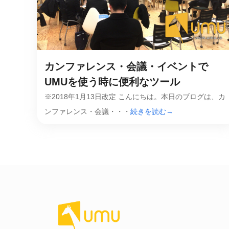
社内の情報資
ジメント
らの質問に回
AIでステークホルダー分析を行い、
スタント
戦略を立案。組織を巻き込み、成果
を出す推進力を養う
UMU AI
カンファレンス・会議・イベントで
スピーチやプ
AI人材育成：HRエンパワーメ
スチャーに特
UMUを使う時に便利なツール
ント
グ
AIでオペレーション業務から解放。
※2018年1月13日改定 こんにちは。本日のブログは、カ
人と向き合い、組織を変える戦略人
ンファレンス・会議・・・
続きを読む→
事へ
UMU AI To
あらゆる業務
た、100以上