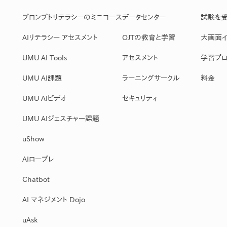
プロンプトリテラシーのミニコース
データセンター
試験を
AIリテラシー アセスメント
OJTの教育と学習
大画面イ
UMU AI Tools
アセスメント
学習プロ
UMU AI課題
ラーニングサークル
料金
UMU AIビデオ
セキュリティ
UMU AIジェスチャー課題
uShow
AIロープレ
Chatbot
AI マネジメント Dojo
uAsk