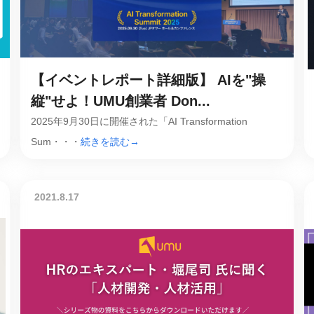
課題を特定。個別フィ
スキルを定着
セキュリティー
【イベントレポート詳細版】 AIを"操
業トレーニングといっ
ジネスプレゼンに最適
縦"せよ！UMU創業者 Don...
Tスピーチ練習
2025年9月30日に開催された「AI Transformation
Sum・・・
続きを読む→
題
別フィードバックで練習
に高め、スキルアップ
2021.8.17
デオ
ル講師の動画をワンクリ
企業研修やマニュアル
を削減