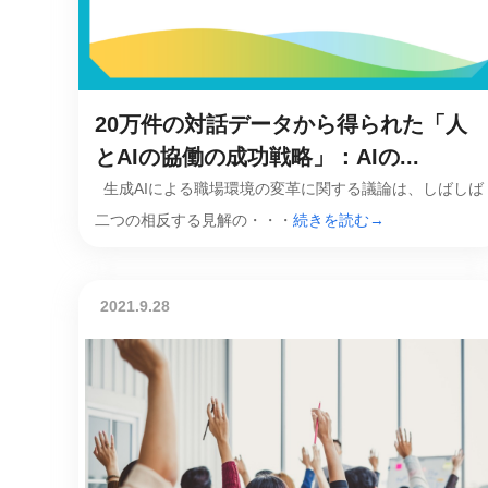
マネジメント
成を支援
ISO認証取得済み。最高水準のセキュリティ体制
ードバックで
AI人材育成：次世代トップセー
uShow
ルス育成
20万件の対話データから得られた「人
製品紹介や営
営業担当者のAI活用力を高め、成
た、重要なビ
約率向上を実現
とAIの協働の成功戦略」：AIの...
化されたPP
生成AIによる職場環境の変革に関する議論は、しばしば
AI人材育成：ビジネスライティ
二つの相反する見解の・・・
続きを読む→
UMU AI課
ング
AIによる個
AI時代の全ビジネスパーソン必須
の質を飛躍的
のコアスキル。 ドラフト作成を自動
を実現
化し、業務スピードを加速
2021.9.28
UMU AIビ
AI人材育成：タイムマネジメント
AIバーチャ
AIでタスクの優先順位を瞬時に判
ックで作成。
断。 時間の管理からエネルギーの
作成の手間
管理へ
uAsk
AI人材育成：プロジェクトマネ