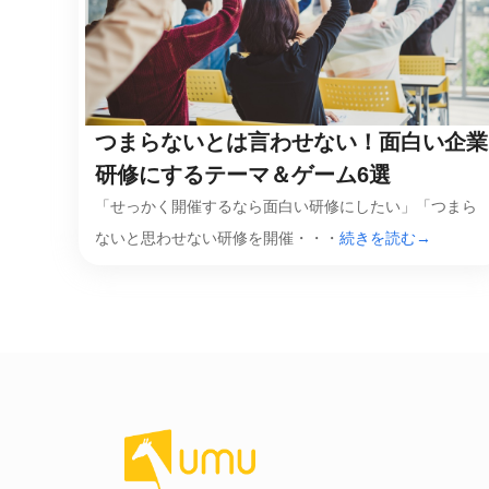
社内の情報資
ジメント
らの質問に回
AIでステークホルダー分析を行い、
スタント
戦略を立案。組織を巻き込み、成果
を出す推進力を養う
UMU AI
つまらないとは言わせない！面白い企業
スピーチやプ
AI人材育成：HRエンパワーメ
スチャーに特
研修にするテーマ＆ゲーム6選
ント
グ
AIでオペレーション業務から解放。
「せっかく開催するなら面白い研修にしたい」「つまら
人と向き合い、組織を変える戦略人
ないと思わせない研修を開催・・・
続きを読む→
事へ
UMU AI To
あらゆる業務
た、100以上