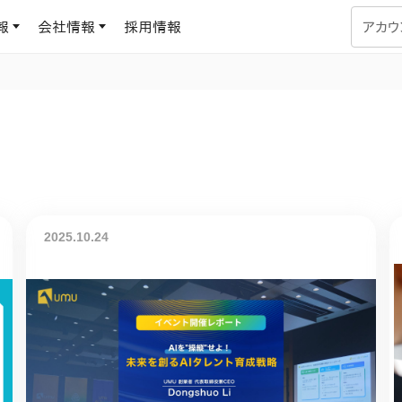
報
会社情報
採用情報
アカウ
企業学習
UMUコラム
専門家がAIや組織開発を深掘り解説する、実践に役立つ
ラーニングプラットフォーム
す
基づくAIロープレで、
を再現可能な組織成果
データセンター
よくある質問
サービスのご利用方法や料金など、多く寄せられるご質問
2025.10.24
ます
OJTの教育と学習
トレーニングによる、効
ターンの習得。マネー
力から、営業担当者
アセスメント
化までを網羅
ト Dojo
ラーニングサークル
対話シミュレーションで