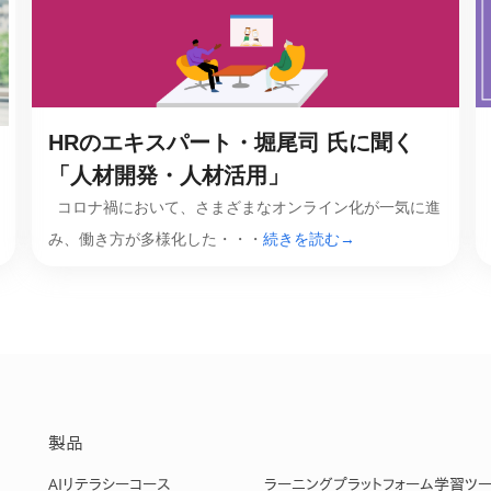
産を活用し、社員か
答する専属のAIアシ
ジェスチャー課題
HRのエキスパート・堀尾司 氏に聞く
レゼンに効果的なジェ
化した実践トレーニン
「人材開発・人材活用」
コロナ禍において、さまざまなオンライン化が一気に進
み、働き方が多様化した・・・
続きを読む→
ols
シナリオに最適化され
のAIネイティブツール
製品
AIリテラシーコース
ラーニングプラットフォーム
学習ツ