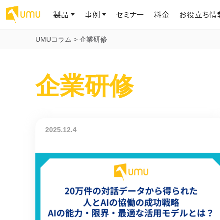
製品
事例
セミナー
料金
お役立ち情
UMUコラム
>
企業研修
AIリテラシー
UMU AI
導入事例
お役立ち資料
会社概要
企業研修
AIリテラシーコース
お客様の課題解決のプロセスと成果を、インタビュー記事でご紹介し
AI活用や人材育成に役立つ、課題解決のための資料を無料でご提
世界203カ国・国内28,000社以上の導入実績と基本情報
AIロープレ
ます
供します
大規模言語モデル時代のAIリテラ
学習の科学に
シー養成オンラインコース
現場スキル
私たちについて
へ
お客様の声
お知らせ
ミッション・ビジョン、社名に込められた想い
プロンプトリテラシーのミニコ
UMUをご利用中のお客様から寄せられた、リアルなご感想や喜びの
イベントやプレスリリースなど、UMUに関する最新の公式情報をお届
2025.12.4
声です
けします
Chatbot
ース
代表メッセージ
AIとの対話
わずか1時間で、初学者から専門家
AI時代に、人間の可能性を拡張する。学びと人的資本の未来
果的な会話パ
まで。AIを使いこなすプロンプトリテ
導入企業一覧
UMUコースマーケット
ジャーの指導
ラシーの習得
2.8万社以上が導入した信頼と実績の一覧を、こちらでご覧いただけ
プロが作成した質の高い研修コースを購入し、即座に自社で導入で
の交渉力強
代表・顧問
ます。
きます
代表と各分野の顧問・アドバイザーをご紹介
AIリテラシー アセスメント
AI マネジメン
企業のAIリテラシーを可視化し、組
AI部下との
織変革を推進する人材の発掘・育
セキュリティ