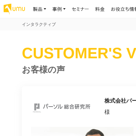
製品
事例
セミナー
料金
お役立ち情
インタラクティブ
AIリテラシー
UMU AI
導入事例
お役立ち資料
会社概要
CUSTOMER'S V
AIリテラシーコース
お客様の課題解決のプロセスと成果を、インタビュー記事でご紹介し
AI活用や人材育成に役立つ、課題解決のための資料を無料でご提
世界203カ国・国内28,000社以上の導入実績と基本情報
AIロープレ
ます
供します
大規模言語モデル時代のAIリテラ
学習の科学に
シー養成オンラインコース
現場スキル
私たちについて
お客様の声
へ
お客様の声
お知らせ
ミッション・ビジョン、社名に込められた想い
プロンプトリテラシーのミニコ
UMUをご利用中のお客様から寄せられた、リアルなご感想や喜びの
イベントやプレスリリースなど、UMUに関する最新の公式情報をお届
声です
けします
Chatbot
ース
代表メッセージ
AIとの対話
わずか1時間で、初学者から専門家
AI時代に、人間の可能性を拡張する。学びと人的資本の未来
果的な会話パ
まで。AIを使いこなすプロンプトリテ
導入企業一覧
UMUコースマーケット
株式会社パ
ジャーの指導
ラシーの習得
2.8万社以上が導入した信頼と実績の一覧を、こちらでご覧いただけ
プロが作成した質の高い研修コースを購入し、即座に自社で導入で
の交渉力強
代表・顧問
様
ます。
きます
代表と各分野の顧問・アドバイザーをご紹介
AIリテラシー アセスメント
AI マネジメン
企業のAIリテラシーを可視化し、組
AI部下との
織変革を推進する人材の発掘・育
セキュリティ