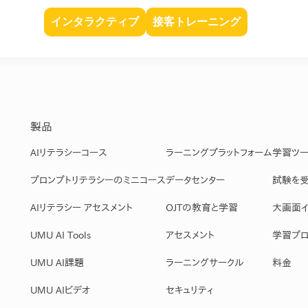
インタラクティブ
接客トレーニング
製品
AIリテラシーコース
ラーニングプラットフォーム
学習ツ
プロンプトリテラシーのミニコース
データセンター
試験を
AIリテラシー アセスメント
OJTの教育と学習
大画面イ
UMU AI Tools
アセスメント
学習プロ
UMU AI課題
ラーニングサークル
料金
UMU AIビデオ
セキュリティ