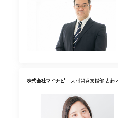
マネジメント
成を支援
ISO認証取得済み。最高水準のセキュリティ体制
ードバックで
AI人材育成：次世代トップセー
uShow
ルス育成
製品紹介や営
営業担当者のAI活用力を高め、成
た、重要なビ
約率向上を実現
化されたPP
AI人材育成：ビジネスライティ
UMU AI課
ング
AIによる個
AI時代の全ビジネスパーソン必須
の質を飛躍的
のコアスキル。 ドラフト作成を自動
を実現
化し、業務スピードを加速
株式会社マイナビ
人材開発支援部 古藤 
UMU AIビ
AI人材育成：タイムマネジメント
AIバーチャ
AIでタスクの優先順位を瞬時に判
ックで作成。
断。 時間の管理からエネルギーの
作成の手間
管理へ
uAsk
AI人材育成：プロジェクトマネ