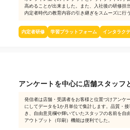
産を活用し、社員か
高めることが出来ました。また、入社後の研修担当
答する専属のAIアシ
内定者時代の教育内容の引き継ぎをスムーズに行
ジェスチャー課題
内定者研修
学習プラットフォーム
インタラク
レゼンに効果的なジェ
化した実践トレーニン
ols
シナリオに最適化され
のAIネイティブツール
アンケートを中心に店舗スタッフ
発信者は店舗・受講者をお客様と位置づけアンケ
にしてデータを1か月単位で集計します。品質・
き、自由意見欄や輝いていたスタッフの名前を自由
アウトプット（印刷）機能は便利でした。