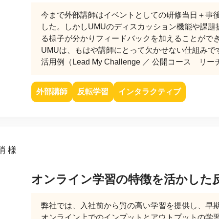
課題を特定。個別フィ
今まで外部講師はイベントとしての研修当日＋事
スキルを定着
セキュリティー
した。しかしUMUのディスカッション機能や課題
る様子が分かりフィードバックを加えることがで
UMUは、もはや講師にとって欠かせない仕組みで
業トレーニングといっ
活用例（Lead My Challenge ／ 公開コース
ジネスプレゼンに最適
Tスピーチ練習
外部講師
反転学習
インタラクティブ
題
別フィードバックで練習
に高め、スキルアップ
梢 様
デオ
ル講師の動画をワンクリ
オンライン学習の特徴を活かした
企業研修やマニュアル
を削減
弊社では、入社前から質の高い学習を提供し、早
オンライン上でのインプットとアウトプットの学