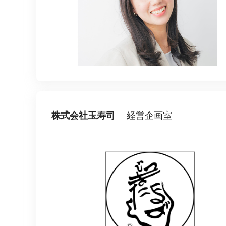
社内の情報資
ジメント
らの質問に回
AIでステークホルダー分析を行い、
スタント
戦略を立案。組織を巻き込み、成果
を出す推進力を養う
UMU AI
スピーチやプ
AI人材育成：HRエンパワーメ
スチャーに特
ント
グ
AIでオペレーション業務から解放。
人と向き合い、組織を変える戦略人
事へ
株式会社玉寿司
経営企画室
UMU AI To
あらゆる業務
た、100以上