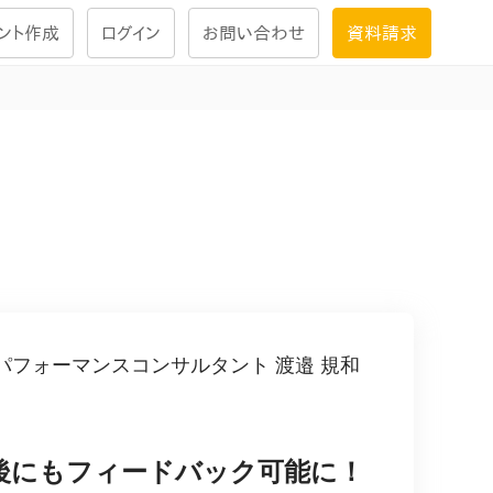
ント作成
ログイン
お問い合わせ
資料請求
学習設計
ナレッジで
学習ツール
試験を受ける
にお答えし
大画面インタラクション
フォーマンスコンサルタント 渡邉 規和
学習プログラム
後にもフィードバック可能に！