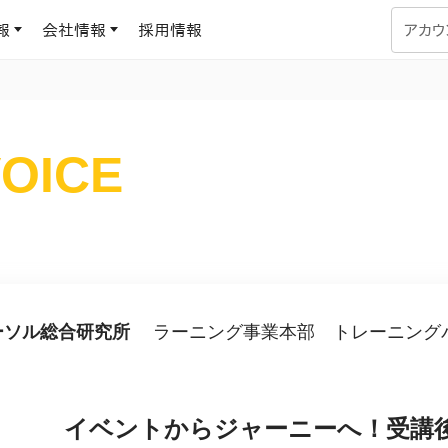
報
会社情報
採用情報
アカウ
企業学習
UMUコラム
OICE
専門家がAIや組織開発を深掘り解説する、実践に役立つ
ラーニングプラットフォーム
す
基づくAIロープレで、
を再現可能な組織成果
データセンター
よくある質問
サービスのご利用方法や料金など、多く寄せられるご質問
ます
OJTの教育と学習
トレーニングによる、効
ターンの習得。マネー
ーソル総合研究所
ラーニング事業本部 トレーニングパ
力から、営業担当者
アセスメント
化までを網羅
ト Dojo
ラーニングサークル
イベントからジャーニーへ！受講
対話シミュレーションで