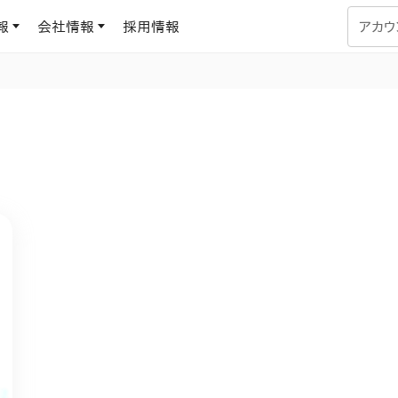
報
会社情報
採用情報
アカウ
企業学習
UMUコラム
専門家がAIや組織開発を深掘り解説する、実践に役立つ
ラーニングプラットフォーム
す
基づくAIロープレで、
を再現可能な組織成果
データセンター
よくある質問
サービスのご利用方法や料金など、多く寄せられるご質問
ます
OJTの教育と学習
トレーニングによる、効
ターンの習得。マネー
力から、営業担当者
アセスメント
化までを網羅
ト Dojo
ラーニングサークル
対話シミュレーションで