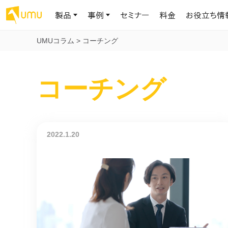
製品
事例
セミナー
料金
お役立ち情
UMUコラム
>
コーチング
AIリテラシー
UMU AI
導入事例
お役立ち資料
会社概要
コーチング
AIリテラシーコース
お客様の課題解決のプロセスと成果を、インタビュー記事でご紹介し
AI活用や人材育成に役立つ、課題解決のための資料を無料でご提
世界203カ国・国内28,000社以上の導入実績と基本情報
AIロープレ
ます
供します
大規模言語モデル時代のAIリテラ
学習の科学に
シー養成オンラインコース
現場スキル
私たちについて
へ
お客様の声
お知らせ
ミッション・ビジョン、社名に込められた想い
プロンプトリテラシーのミニコ
UMUをご利用中のお客様から寄せられた、リアルなご感想や喜びの
イベントやプレスリリースなど、UMUに関する最新の公式情報をお届
2022.1.20
声です
けします
Chatbot
ース
代表メッセージ
AIとの対話
わずか1時間で、初学者から専門家
AI時代に、人間の可能性を拡張する。学びと人的資本の未来
果的な会話パ
まで。AIを使いこなすプロンプトリテ
導入企業一覧
UMUコースマーケット
ジャーの指導
ラシーの習得
2.8万社以上が導入した信頼と実績の一覧を、こちらでご覧いただけ
プロが作成した質の高い研修コースを購入し、即座に自社で導入で
の交渉力強
代表・顧問
ます。
きます
代表と各分野の顧問・アドバイザーをご紹介
AIリテラシー アセスメント
AI マネジメン
企業のAIリテラシーを可視化し、組
AI部下との
織変革を推進する人材の発掘・育
セキュリティ