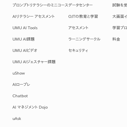
産を活用し、社員か
プロンプトリテラシーのミニコース
データセンター
試験を
答する専属のAIアシ
AIリテラシー アセスメント
OJTの教育と学習
大画面イ
UMU AI Tools
アセスメント
学習プロ
ジェスチャー課題
レゼンに効果的なジェ
UMU AI課題
ラーニングサークル
料金
化した実践トレーニン
UMU AIビデオ
セキュリティ
UMU AIジェスチャー課題
ols
シナリオに最適化され
uShow
のAIネイティブツール
AIロープレ
Chatbot
AI マネジメント Dojo
uAsk