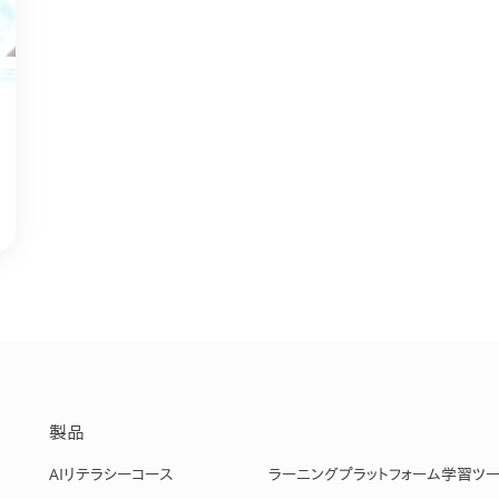
課題を特定。個別フィ
スキルを定着
セキュリティー
業トレーニングといっ
ジネスプレゼンに最適
Tスピーチ練習
題
別フィードバックで練習
に高め、スキルアップ
デオ
ル講師の動画をワンクリ
企業研修やマニュアル
を削減
製品
AIリテラシーコース
ラーニングプラットフォーム
学習ツ