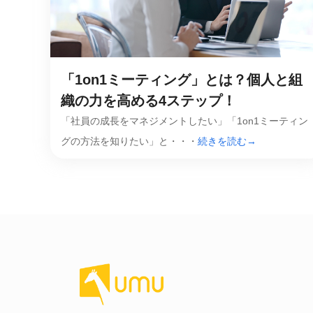
マネジメント
成を支援
ISO認証取得済み。最高水準のセキュリティ体制
ードバックで
AI人材育成：次世代トップセー
uShow
ルス育成
「1on1ミーティング」とは？個人と組
製品紹介や営
営業担当者のAI活用力を高め、成
た、重要なビ
約率向上を実現
織の力を高める4ステップ！
化されたPP
「社員の成長をマネジメントしたい」「1on1ミーティン
AI人材育成：ビジネスライティ
グの方法を知りたい」と・・・
続きを読む→
UMU AI課
ング
AIによる個
AI時代の全ビジネスパーソン必須
の質を飛躍的
のコアスキル。 ドラフト作成を自動
を実現
化し、業務スピードを加速
UMU AIビ
AI人材育成：タイムマネジメント
AIバーチャ
AIでタスクの優先順位を瞬時に判
ックで作成。
断。 時間の管理からエネルギーの
作成の手間
管理へ
uAsk
AI人材育成：プロジェクトマネ