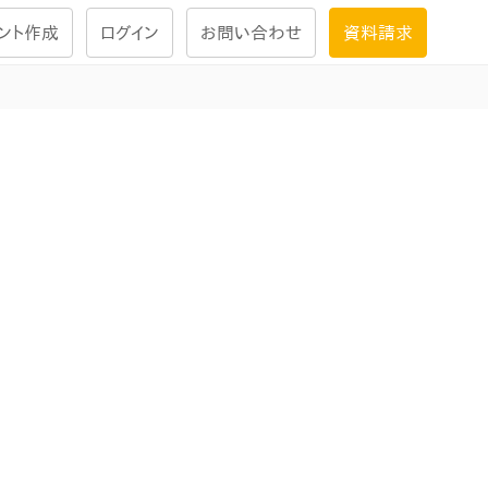
ント作成
ログイン
お問い合わせ
資料請求
学習設計
ナレッジで
学習ツール
試験を受ける
にお答えし
大画面インタラクション
学習プログラム