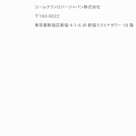
社内の情報資
ジメント
ユームテクノロジージャパン株式会社
らの質問に回
AIでステークホルダー分析を行い、
〒160-0022
スタント
戦略を立案。組織を巻き込み、成果
東京都新宿区新宿 4-1-6 JR 新宿ミライナタワー 18 階
を出す推進力を養う
UMU AI
スピーチやプ
AI人材育成：HRエンパワーメ
スチャーに特
ント
グ
AIでオペレーション業務から解放。
人と向き合い、組織を変える戦略人
事へ
UMU AI To
あらゆる業務
た、100以上