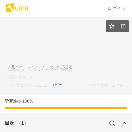
ログイン
（見本）ガイダンスの概要
1 段階
2 コース
コピー
アクセスコード
：
dq5735
学習プログラム詳細
学習進捗
100%
目次
（1）