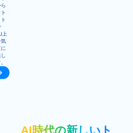
から
ウト
ット
で
U上
一気
貫に
供し
す。
AI時代の新しいト