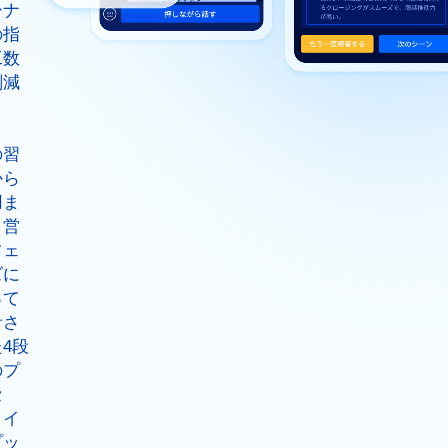
ーナ
の指
工数
削減
ま
。
の習
から
用ま
、営
フェ
ズに
って
計さ
4段
のプ
セ
。イ
プッ