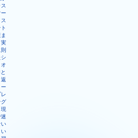
カス
マー
ラス
ント
策ま
、実
に則
たシ
リオ
Iと
り返
ロー
プレ
ング
、現
で迷
ない
しい