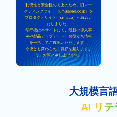
利便性と安全性の向上のため、旧マー
ケティングサイト（umujapan.co.jp）を
プロダクトサイト（umu.co）へ統合い
たしました。
移行後は本サイトにて、最新の導入事
例や製品アップデート、お役立ち情報
を一括してご確認いただけます。
今後とも変わらぬご愛顧を賜りますよ
う、お願い申し上げます。
大規模言
AI リ