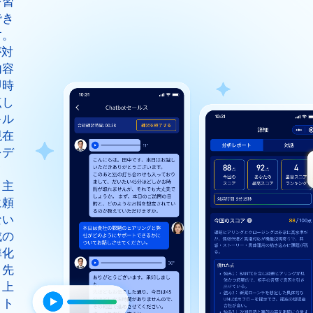
を習
でき
す。
が対
内容
即時
点し
キル
現在
をデ
タ
。主
に頼
ない
成の
準化
、先
・上
・ト