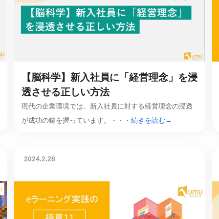
課題を特定。個別フィ
スキルを定着
セキュリティー
業トレーニングといっ
ジネスプレゼンに最適
Tスピーチ練習
【脳科学】新入社員に「経営理念」を浸
透させる正しい方法
題
現代の企業環境では、新入社員に対する経営理念の浸透
別フィードバックで練習
が成功の鍵を握っています。・・・
続きを読む→
に高め、スキルアップ
デオ
2024.2.28
ル講師の動画をワンクリ
企業研修やマニュアル
を削減