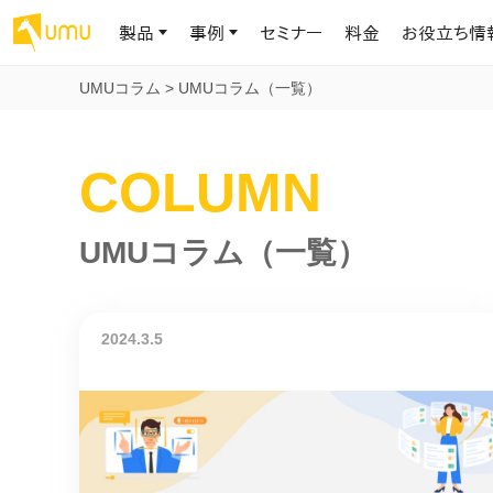
製品
事例
セミナー
料金
お役立ち情
UMUコラム
>
UMUコラム（一覧）
AIリテラシー
UMU AI
導入事例
お役立ち資料
会社概要
COLUMN
AIリテラシーコース
お客様の課題解決のプロセスと成果を、インタビュー記事でご紹介し
AI活用や人材育成に役立つ、課題解決のための資料を無料でご提
世界203カ国・国内28,000社以上の導入実績と基本情報
AIロープレ
ます
供します
大規模言語モデル時代のAIリテラ
学習の科学に
シー養成オンラインコース
現場スキル
私たちについて
UMUコラム（一覧）
へ
お客様の声
お知らせ
ミッション・ビジョン、社名に込められた想い
プロンプトリテラシーのミニコ
UMUをご利用中のお客様から寄せられた、リアルなご感想や喜びの
イベントやプレスリリースなど、UMUに関する最新の公式情報をお届
声です
けします
Chatbot
ース
代表メッセージ
AIとの対話
わずか1時間で、初学者から専門家
2024.3.5
AI時代に、人間の可能性を拡張する。学びと人的資本の未来
果的な会話パ
まで。AIを使いこなすプロンプトリテ
導入企業一覧
UMUコースマーケット
ジャーの指導
ラシーの習得
2.8万社以上が導入した信頼と実績の一覧を、こちらでご覧いただけ
プロが作成した質の高い研修コースを購入し、即座に自社で導入で
の交渉力強
代表・顧問
ます。
きます
代表と各分野の顧問・アドバイザーをご紹介
AIリテラシー アセスメント
AI マネジメン
企業のAIリテラシーを可視化し、組
AI部下との
織変革を推進する人材の発掘・育
セキュリティ