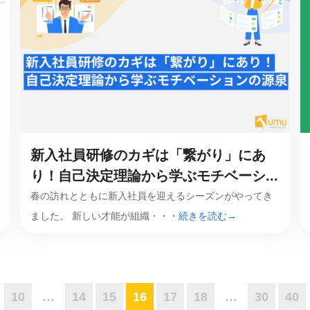
新入社員研修のカギは「繋がり」にあ
り！自己決定理論から学ぶモチベーシ...
春の訪れとともに新入社員を迎えるシーズンがやってき
ました。 新しい才能が組織・・・
続きを読む→
10
…
14
15
16
17
18
…
30
40