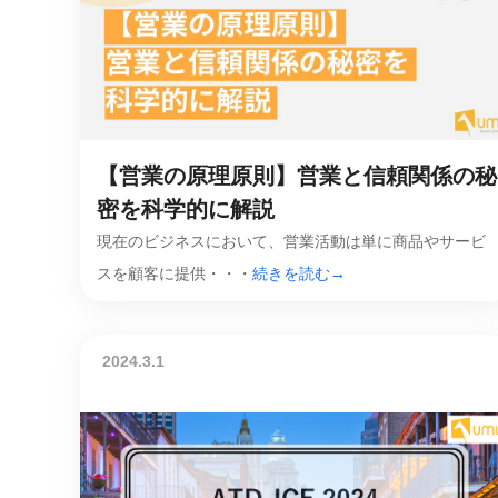
マネジメント
成を支援
ISO認証取得済み。最高水準のセキュリティ体制
ードバックで
AI人材育成：次世代トップセー
uShow
ルス育成
製品紹介や営
営業担当者のAI活用力を高め、成
た、重要なビ
約率向上を実現
化されたPP
【営業の原理原則】営業と信頼関係の秘
密を科学的に解説
AI人材育成：ビジネスライティ
UMU AI課
ング
現在のビジネス​​​​​​において、営業活動は単に商品やサービ
AIによる個
AI時代の全ビジネスパーソン必須
スを顧客に提供・・・
続きを読む→
の質を飛躍的
のコアスキル。 ドラフト作成を自動
を実現
化し、業務スピードを加速
UMU AIビ
2024.3.1
AI人材育成：タイムマネジメント
AIバーチャ
AIでタスクの優先順位を瞬時に判
ックで作成。
断。 時間の管理からエネルギーの
作成の手間
管理へ
uAsk
AI人材育成：プロジェクトマネ