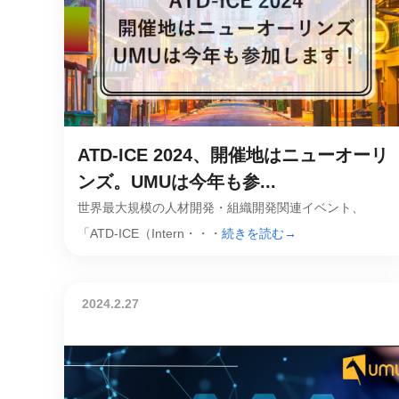
社内の情報資
ジメント
らの質問に回
AIでステークホルダー分析を行い、
スタント
戦略を立案。組織を巻き込み、成果
を出す推進力を養う
UMU AI
スピーチやプ
AI人材育成：HRエンパワーメ
スチャーに特
ント
ATD-ICE 2024、開催地はニューオーリ
グ
AIでオペレーション業務から解放。
ンズ。UMUは今年も参...
人と向き合い、組織を変える戦略人
事へ
UMU AI To
世界最大規模の人材開発・組織開発関連イベント、
あらゆる業務
「ATD-ICE（Intern・・・
続きを読む→
た、100以上
2024.2.27