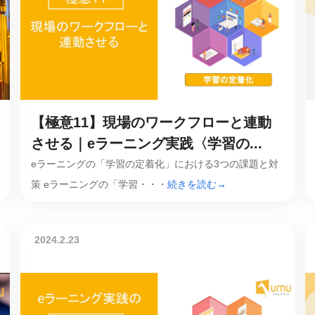
産を活用し、社員か
答する専属のAIアシ
ジェスチャー課題
レゼンに効果的なジェ
化した実践トレーニン
【極意11】現場のワークフローと連動
させる｜eラーニング実践〈学習の...
ols
eラーニングの「学習の定着化」における3つの課題と対
シナリオに最適化され
策 eラーニングの「学習・・・
続きを読む→
のAIネイティブツール
2024.2.23