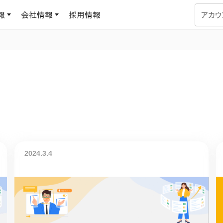
報
会社情報
採用情報
アカウ
企業学習
UMUコラム
専門家がAIや組織開発を深掘り解説する、実践に役立つ
ラーニングプラットフォーム
す
基づくAIロープレで、
を再現可能な組織成果
データセンター
よくある質問
サービスのご利用方法や料金など、多く寄せられるご質問
ます
OJTの教育と学習
トレーニングによる、効
2024.3.4
ターンの習得。マネー
力から、営業担当者
アセスメント
化までを網羅
ト Dojo
ラーニングサークル
対話シミュレーションで