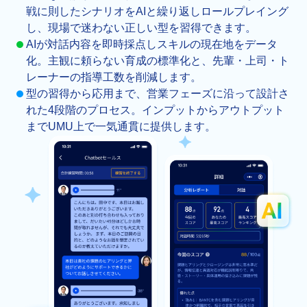
戦に則したシナリオをAIと繰り返しロールプレイング
し、現場で迷わない正しい型を習得できます。
AIが対話内容を即時採点しスキルの現在地をデータ
化。主観に頼らない育成の標準化と、先輩・上司・ト
レーナーの指導工数を削減します。
型の習得から応用まで、営業フェーズに沿って設計さ
れた4段階のプロセス。インプットからアウトプット
までUMU上で一気通貫に提供します。