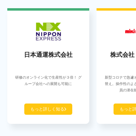
日本通運株式会社
株式会社
研修のオンライン化で生産性が３倍！ グ
新型コロナで急遽
ループ会社への展開も可能に
替え。操作性のよ
員の潜在
もっと詳しく知る
もっと