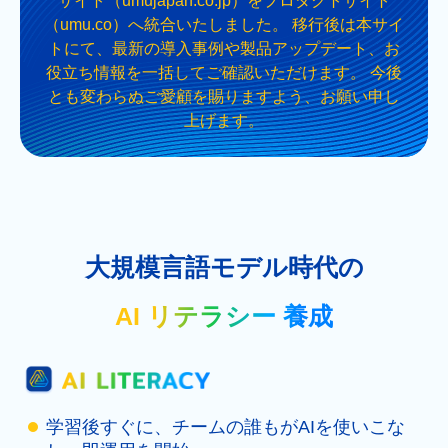
サイト（umujapan.co.jp）をプロダクトサイト
（umu.co）へ統合いたしました。 移行後は本サイ
トにて、最新の導入事例や製品アップデート、お
役立ち情報を一括してご確認いただけます。 今後
とも変わらぬご愛顧を賜りますよう、お願い申し
上げます。
大規模言語モデル時代の
AI リテラシー 養成
学習後すぐに、チームの誰もがAIを使いこな